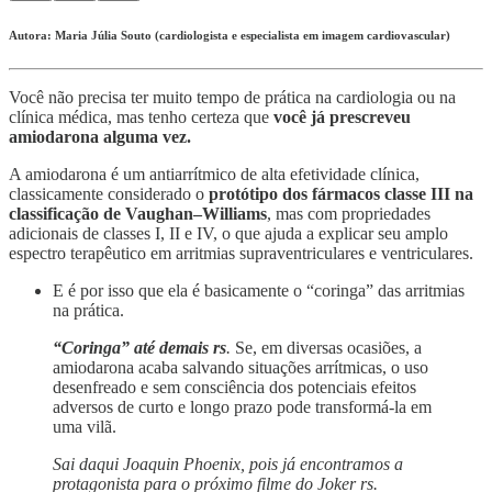
Autora: Maria Júlia Souto (cardiologista e especialista em imagem cardiovascular)
Você não precisa ter muito tempo de prática na cardiologia ou na
clínica médica, mas tenho certeza que
você já prescreveu
amiodarona alguma vez.
A amiodarona é um antiarrítmico de alta efetividade clínica,
classicamente considerado o
protótipo dos fármacos classe III na
classificação de Vaughan–Williams
, mas com propriedades
adicionais de classes I, II e IV, o que ajuda a explicar seu amplo
espectro terapêutico em arritmias supraventriculares e ventriculares.
E é por isso que ela é basicamente o “coringa” das arritmias
na prática.
“Coringa” até demais
rs
.
Se, em diversas ocasiões, a
amiodarona acaba salvando situações arrítmicas, o uso
desenfreado e sem consciência dos potenciais efeitos
adversos de curto e longo prazo pode transformá-la em
uma vilã.
Sai daqui Joaquin Phoenix, pois já encontramos a
protagonista para o próximo filme do Joker rs.