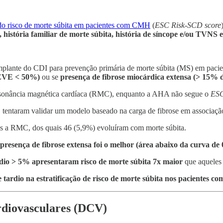
 do risco de morte súbita em pacientes com CMH
(
ESC Risk-SCD score
 história familiar de morte súbita, história de síncope e/ou TVNS e
plante do CDI para prevenção primária de morte súbita (MS) em paci
 FEVE < 50%)
ou se
presença de fibrose miocárdica extensa (> 15% 
essonância magnética cardíaca (RMC), enquanto a AHA não segue o
ESC
:
tentaram validar um modelo baseado na carga de fibrose em associaç
s a RMC, dos quais 46 (5,9%) evoluíram com morte súbita.
esença de fibrose extensa foi o melhor (área abaixo da curva de 
rdio > 5% apresentaram risco de morte súbita 7x maior
que aqueles
e tardio na estratificação de risco de morte súbita nos pacientes 
ardiovasculares (DCV)