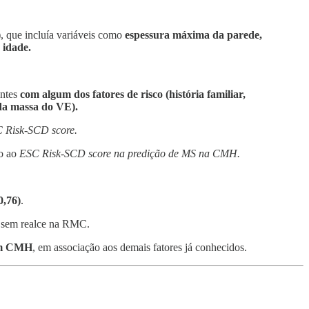
), que incluía variáveis como
espessura máxima da parede,
 idade.
entes
com algum dos fatores de risco (história familiar,
da massa do VE).
 Risk-SCD score.
ão ao
ESC Risk-SCD score na predição de MS na CMH.
0,76)
.
 sem realce na RMC.
com CMH
, em associação aos demais fatores já conhecidos.