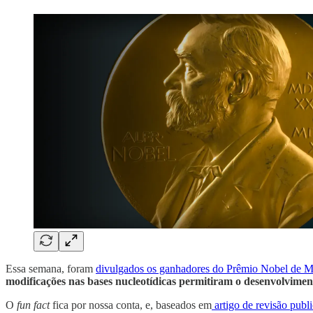
Essa semana, foram
divulgados os ganhadores do Prêmio Nobel de Me
modificações nas bases nucleotídicas permitiram o desenvolvime
O
fun fact
fica por nossa conta, e, baseados em
artigo de revisão publ