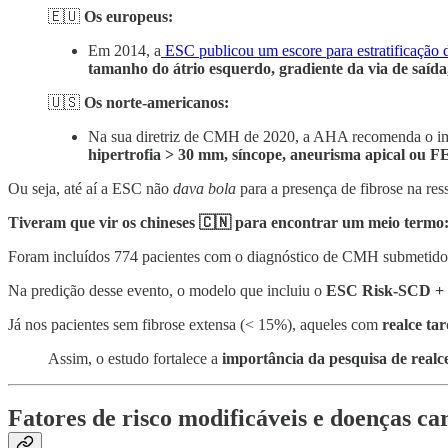
🇪🇺
Os europeus:
Em 2014, a
ESC publicou um escore para estratificação
tamanho do átrio esquerdo, gradiente da via de saída,
🇺🇸
Os norte-americanos:
Na sua diretriz de CMH de 2020, a AHA recomenda o im
hipertrofia > 30 mm, síncope, aneurisma apical ou
Ou seja, até aí a ESC não
dava bola
para a presença de fibrose na r
Tiveram que vir os chineses 🇨🇳 para encontrar um meio termo
Foram incluídos 774 pacientes com o diagnóstico de CMH submetido
Na predição desse evento, o modelo que incluiu o
ESC Risk-SCD + pr
Já nos pacientes sem fibrose extensa (< 15%), aqueles com
realce ta
Assim, o estudo fortalece a
importância da pesquisa de realc
Fatores de risco modificáveis e doenças c