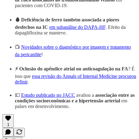
pacientes com COVID-19.
🩸 Deficiência de ferro também associada a piores
desfechos na IC
em subanálise do DAPA-HF
. Efeito da
dapagliflozina se manteve.
📺
Novidades sobre o diagnóstico por imagem e tratamento
da pericardite
!
⚡️ Oclusão do apêndice atrial ou anticoagulação na FA
? É
isso que
essa revisão do Annals of Internal Medicine procurou
definir
.
💷
Estudo publicado no JACC
avaliou a
associação entre as
condições socioeconômicas e a hipertensão arterial
em
países em desenvolvimento.
1