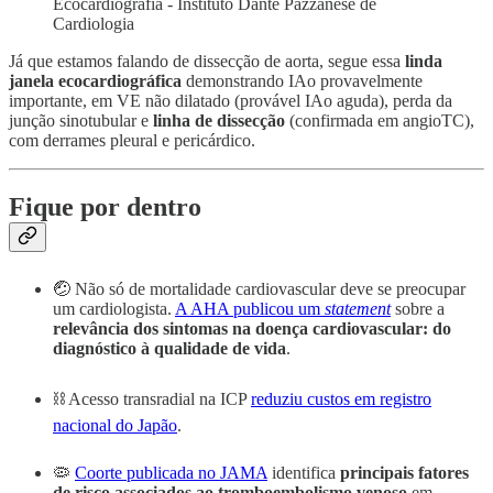
Ecocardiografia - Instituto Dante Pazzanese de
Cardiologia
Já que estamos falando de dissecção de aorta, segue essa
linda
janela ecocardiográfica
demonstrando IAo provavelmente
importante, em VE não dilatado (provável IAo aguda), perda da
junção sinotubular e
linha de dissecção
(confirmada em angioTC),
com derrames pleural e pericárdico.
Fique por dentro
🤕 Não só de mortalidade cardiovascular deve se preocupar
um cardiologista.
A AHA publicou um
statement
sobre a
relevância dos sintomas na doença cardiovascular: do
diagnóstico à qualidade de vida
.
⛓ Acesso transradial na ICP
reduziu custos em registro
nacional do Japão
.
🦠
Coorte publicada no JAMA
identifica
principais fatores
de risco associados ao tromboembolismo venoso
em