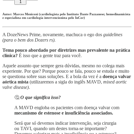
1
Autor: Marcos Meniconi (cardiologista pelo Instituto Dante Pazzanese; hemodinamicista
e especialista em cardiologia intervencionista pelo InCor)
A DozeNews Prime, novamente, machuca o ego dos
guidelines
(para o bem dos Dozers rs).
Tema pouco abordado por diretrizes mas prevalente na prática
clínica?
É isso que a gente traz para você.
Aquele assunto que sempre gera dúvidas, mesmo no colega mais
experiente. Por que? Porque pouco se fala, pouco se estuda e muito
se questiona sobre suas soluções. E a bola da vez é a
doença valvar
aórtica mista
(utilizaremos a sigla do inglês MAVD,
mixed aortic
valve disease)
.
🤔
O que significa isso?
A MAVD engloba os pacientes com doença valvar com
mecanismo de estenose e insuficiência associados.
Será que só devemos indicar intervenção, seja cirurgia
ou TAVI, quando um destes torna-se importante?
Devemos valorizar mais a insuficiência ou a estenose?