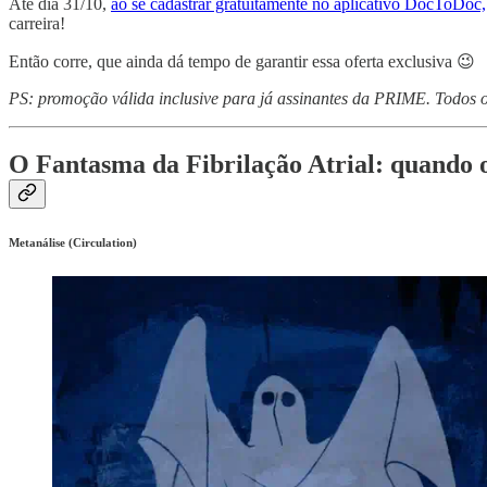
Até dia 31/10,
ao se cadastrar gratuitamente no aplicativo DocToDoc,
carreira!
Então corre, que ainda dá tempo de garantir essa oferta exclusiva 😉
PS: promoção válida inclusive para já assinantes da PRIME. Todos os
O Fantasma da Fibrilação Atrial: quando 
Metanálise (Circulation)