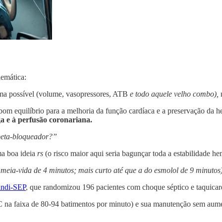
lemática:
rma possível (volume, vasopressores, ATB
e todo aquele velho combo),
 equilíbrio para a melhoria da função cardíaca e a preservação da 
ga e à perfusão coronariana.
 beta-bloqueador?”
ma boa ideia
rs
(o risco maior aqui seria bagunçar toda a estabilidade h
 meia-vida de 4 minutos; mais curto até que a do esmolol de 9 minutos
andi-SEP
, que randomizou 196 pacientes com choque séptico e taquicardi
C na faixa de 80-94 batimentos por minuto) e sua manutenção sem aume