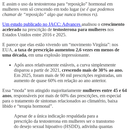
E assim o uso da testosterona para “reposição” hormonal em
mulheres vem só crescendo em todo lugar (
se é que podemos
chamar de “reposição” algo que nunca tivemos rs).
Um estudo publicado no JACC: Advances
analisou o
crescimento
acelerado
na prescrição de
testosterona para mulheres
nos
Estados Unidos entre 2016 e 2025.
E parece que elas estão vivendo um “movimento Virgínia”: nos
EUA,
a taxa de prescrição aumentou 2,6 vezes em menos de
uma década,
em uma explosão impressionante.
Após anos relativamente estáveis, a curva simplesmente
disparou a partir de 2021,
crescendo mais de 30% ao ano.
Em 2025, foram mais de 90 mil prescrições registradas, um
aumento de quase 60% em relação ao ano anterior.
Essa “moda” tem atingido majoritariamente
mulheres entre 45 e 64
anos
, responsáveis por mais de 60% das prescrições, em especial
para o tratamento de sintomas relacionados ao climatério, baixa
libido e “terapia hormonal”.
Apesar de a única indicação respaldada para a
prescrição da testosterona em mulheres ser o transtorno
do desejo sexual hipoativo (HSDD), adivinha quantas