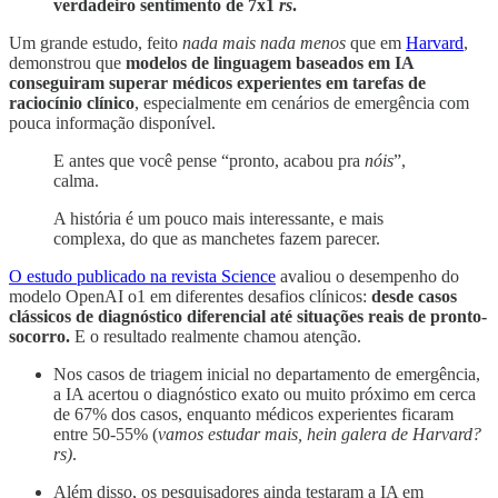
verdadeiro sentimento de 7x1
rs
.
Um grande estudo, feito
nada mais nada menos
que em
Harvard
,
demonstrou que
modelos de linguagem baseados em IA
conseguiram superar médicos experientes em tarefas de
raciocínio clínico
, especialmente em cenários de emergência com
pouca informação disponível.
E antes que você pense “pronto, acabou pra
nóis
”,
calma.
A história é um pouco mais interessante, e mais
complexa, do que as manchetes fazem parecer.
O estudo publicado na revista Science
avaliou o desempenho do
modelo OpenAI o1 em diferentes desafios clínicos:
desde casos
clássicos de diagnóstico diferencial até situações reais de pronto-
socorro.
E o resultado realmente chamou atenção.
Nos casos de triagem inicial no departamento de emergência,
a IA acertou o diagnóstico exato ou muito próximo em cerca
de 67% dos casos, enquanto médicos experientes ficaram
entre 50-55% (
vamos estudar mais, hein galera de Harvard?
rs)
.
Além disso, os pesquisadores ainda testaram a IA em