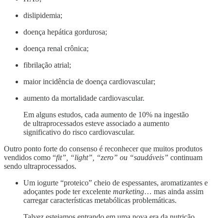
dislipidemia;
doença hepática gordurosa;
doença renal crônica;
⁠fibrilação atrial;
maior incidência de doença cardiovascular;
aumento da mortalidade cardiovascular.
Em alguns estudos, cada aumento de 10% na ingestão
de ultraprocessados esteve associado a aumento
significativo do risco cardiovascular.
Outro ponto forte do consenso é reconhecer que muitos produtos
vendidos como “
fit”, “light”, “zero” ou “saudáveis”
continuam
sendo ultraprocessados.
Um iogurte “proteico” cheio de espessantes, aromatizantes e
adoçantes pode ter excelente
marketing
… mas ainda assim
carregar características metabólicas problemáticas.
Talvez estejamos entrando em uma nova era da nutrição