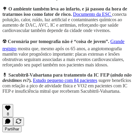
🌳
O ambiente também leva ao infarto, e já passou da hora de
tratarmos isso como fator de risco.
Documento da ESC
conecta
poluição, calor, ruído, luz artificial e contaminantes químicos ao
aumento de DAC, AVC, IC e arritmias, reforçando que saúde
cardiovascular também depende da cidade onde vivemos.
☢️ Coronária por tomografia não é “coisa de jovem”.
Grande
registro
mostra que, mesmo após os 65 anos, a angiotomografia
mantém valor prognóstico importante: placas extensas e lesões
obstrutivas seguiram associadas a mais eventos cardiovasculares,
reforçando seu papel também nos pacientes mais idosos.
💊 Sacubitril-Valsartana para tratamento da IC FEP (
ainda não
desistimos rs
?).
Estudo pequeno com 84 pacientes
sugere benefícios
com relação a pico de atividade física e VO2 em pacientes com IC
FEP e insuficiência mitral que receberam Sacubitril-Valsartana.
8
Partilhar