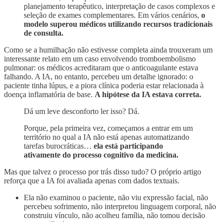
planejamento terapêutico, interpretação de casos complexos e
seleção de exames complementares. Em vários cenários,
o
modelo superou médicos utilizando recursos tradicionais
de consulta.
Como se a humilhação não estivesse completa ainda trouxeram um
interessante relato em um caso envolvendo tromboembolismo
pulmonar: os médicos acreditaram que o anticoagulante estava
falhando. A IA, no entanto, percebeu um detalhe ignorado: o
paciente tinha lúpus, e a piora clínica poderia estar relacionada à
doença inflamatória de base.
A hipótese da IA estava correta.
Dá um leve desconforto ler isso? Dá.
Porque, pela primeira vez, começamos a entrar em um
território no qual a IA não está apenas automatizando
tarefas burocráticas…
ela está participando
ativamente do processo cognitivo da medicina.
Mas que talvez o processo por trás disso tudo? O próprio artigo
reforça que a IA foi avaliada apenas com dados textuais.
Ela não examinou o paciente, não viu expressão facial, não
percebeu sofrimento, não interpretou linguagem corporal, não
construiu vínculo, não acolheu família, não tomou decisão