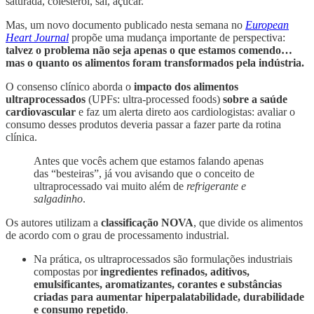
saturada, colesterol, sal, açúcar.
Mas, um novo documento publicado nesta semana no
European
Heart Journal
propõe uma mudança importante de perspectiva:
talvez o problema não seja apenas o que estamos comendo…
mas o quanto os alimentos foram transformados pela indústria.
O consenso clínico aborda o
impacto dos alimentos
ultraprocessados
(UPFs: ultra-processed foods)
sobre a saúde
cardiovascular
e faz um alerta direto aos cardiologistas: avaliar o
consumo desses produtos deveria passar a fazer parte da rotina
clínica.
Antes que vocês achem que estamos falando apenas
das “besteiras”, já vou avisando que o conceito de
ultraprocessado vai muito além de
refrigerante e
salgadinho
.
Os autores utilizam a
classificação NOVA
, que divide os alimentos
de acordo com o grau de processamento industrial.
Na prática, os ultraprocessados são formulações industriais
compostas por
ingredientes refinados, aditivos,
emulsificantes, aromatizantes, corantes e substâncias
criadas para aumentar hiperpalatabilidade, durabilidade
e consumo repetido
.