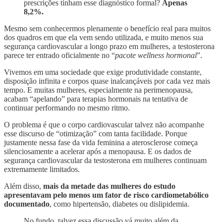
prescrições tinham esse diagnóstico formal?
Apenas
8,2%.
Mesmo sem conhecermos plenamente o benefício real para muitos
dos quadros em que ela vem sendo utilizada, e muito menos sua
segurança cardiovascular a longo prazo em mulheres, a testosterona
parece ter entrado oficialmente no “
pacote wellness hormonal
”.
Vivemos em uma sociedade que exige produtividade constante,
disposição infinita e corpos quase inalcançáveis por cada vez mais
tempo. E muitas mulheres, especialmente na perimenopausa,
acabam “apelando” para terapias hormonais na tentativa de
continuar performando no mesmo ritmo.
O problema é que o corpo cardiovascular talvez não acompanhe
esse discurso de “otimização” com tanta facilidade. Porque
justamente nessa fase da vida feminina a aterosclerose começa
silenciosamente a acelerar após a menopausa. E os dados de
segurança cardiovascular da testosterona em mulheres continuam
extremamente limitados.
Além disso,
mais da metade das mulheres do estudo
apresentavam pelo menos um fator de risco cardiometabólico
documentado
, como hipertensão, diabetes ou dislipidemia.
No fundo, talvez essa discussão vá muito além da