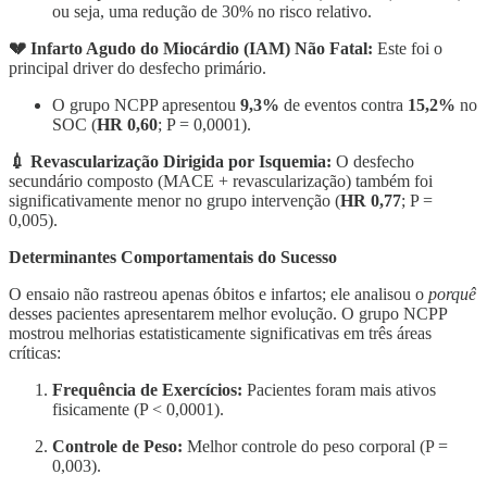
ou seja, uma redução de 30% no risco relativo.
💔 Infarto Agudo do Miocárdio (IAM) Não Fatal:
Este foi o
principal driver do desfecho primário.
O grupo NCPP apresentou
9,3%
de eventos contra
15,2%
no
SOC (
HR 0,60
; P = 0,0001).
💉 Revascularização Dirigida por Isquemia:
O desfecho
secundário composto (MACE + revascularização) também foi
significativamente menor no grupo intervenção (
HR 0,77
; P =
0,005).
Determinantes Comportamentais do Sucesso
O ensaio não rastreou apenas óbitos e infartos; ele analisou o
porquê
desses pacientes apresentarem melhor evolução. O grupo NCPP
mostrou melhorias estatisticamente significativas em três áreas
críticas:
Frequência de Exercícios:
Pacientes foram mais ativos
fisicamente (P < 0,0001).
Controle de Peso:
Melhor controle do peso corporal (P =
0,003).