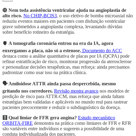
🛟 Nem toda assistência ventricular ajuda na angioplastia de
alto risco.
No CHIP-BCIS3
, o uso eletivo de bomba microaxial não
reduziu eventos maiores em pacientes com disfunção ventricular
grave submetidos a angioplastia complexa, levantando dúvidas
sobre benefício rotineiro da estratégia.
🫀 A tomografia coronária entrou na era da IA, agora
enxergamos a placa, não só a estenose.
Documento do ACC
destaca como a análise quantitativa de placas por IA (QCPA) pode
refinar estratificação de risco, monitorar progressão da aterosclerose
e personalizar decisões terapêuticas, mas reforça: ainda precisamos
padronizar como usar isso na prática clínica.
🗣️ Amiloidose ATTR ainda passa despercebida, mesmo
gritando nos corredores.
Revisão mostra avanço
nos modelos de
predição de risco para ATTR-CM, mas reforça que ainda faltam
estratégias bem validadas e aplicáveis no mundo real para rastrear
pacientes precocemente e reduzir o subdiagnóstico da doença.
🧮 Qual limiar de FFR gera angina?
Estudo mecanístico
ORBITA-FIRE
demonstra na prática como limiares de FFR e RFR
são variáveis entre indivíduos e sugerem a possibilidade de uma
conduta individualizada dos pacientes.