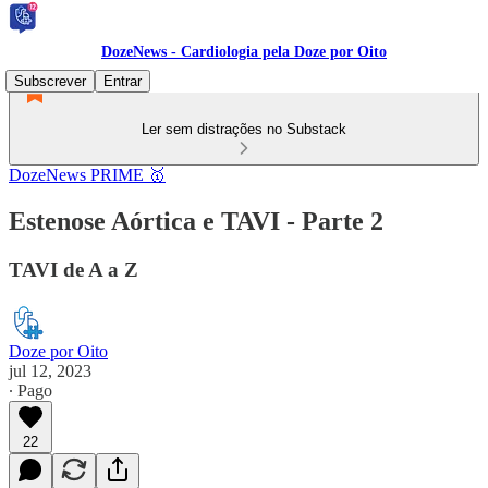
DozeNews - Cardiologia pela Doze por Oito
Subscrever
Entrar
Ler sem distrações no Substack
DozeNews PRIME 🥇
Estenose Aórtica e TAVI - Parte 2
TAVI de A a Z
Doze por Oito
jul 12, 2023
∙ Pago
22