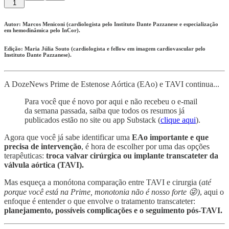
1
Autor: Marcos Meniconi (cardiologista pelo Instituto Dante Pazzanese e especialização
em hemodinâmica pelo InCor).
Edição: Maria Júlia Souto (cardiologista e fellow em imagem cardiovascular pelo
Instituto Dante Pazzanese).
A DozeNews Prime de Estenose Aórtica (EAo) e TAVI continua...
Para você que é novo por aqui e não recebeu o e-mail
da semana passada, saiba que todos os resumos já
publicados estão no site ou app Substack (
clique aqui
).
Agora que você já sabe identificar uma
EAo importante e que
precisa de intervenção
, é hora de escolher por uma das opções
terapêuticas:
troca valvar cirúrgica ou implante transcateter da
válvula aórtica (TAVI).
Mas esqueça a monótona comparação entre TAVI e cirurgia (
até
porque você está na Prime, monotonia não é nosso forte 😜)
, aqui o
enfoque é entender o que envolve o tratamento transcateter:
planejamento, possíveis complicações e o seguimento pós-TAVI.