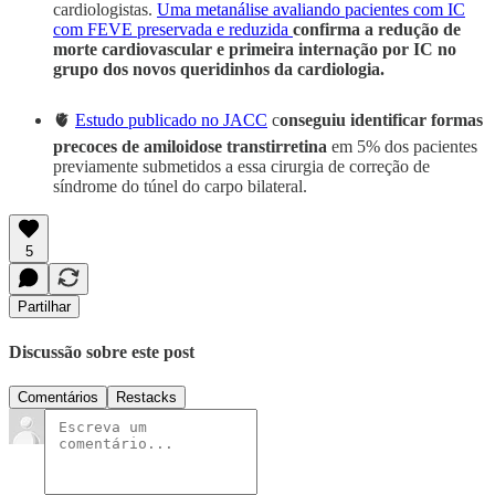
cardiologistas.
Uma metanálise avaliando pacientes com IC
com FEVE preservada e reduzida
confirma a redução de
morte cardiovascular e primeira internação por IC no
grupo dos novos queridinhos da cardiologia.
🫀
Estudo publicado no JACC
c
onseguiu identificar formas
precoces de amiloidose transtirretina
em 5% dos pacientes
previamente submetidos a essa cirurgia de correção de
síndrome do túnel do carpo bilateral.
5
Partilhar
Discussão sobre este post
Comentários
Restacks