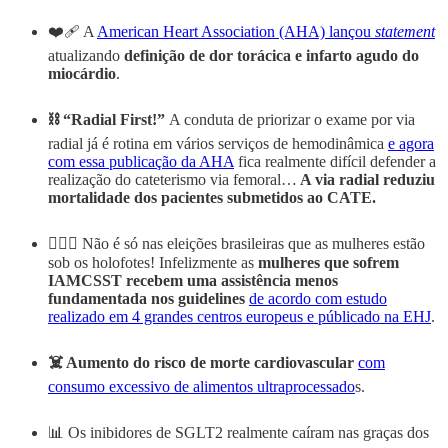
❤️‍🩹 A
American Heart Association (AHA) lançou
statement
atualizando
definição de dor torácica e infarto agudo do
miocárdio
.
⛓ “Radial First!”
A conduta de priorizar o exame por via
radial já é rotina em vários serviços de hemodinâmica
e agora
com essa publicação da AHA
fica realmente difícil defender a
realização do cateterismo via femoral…
A via radial reduziu
mortalidade dos pacientes submetidos ao CATE.
🤷🏼‍♀️ Não é só nas eleições brasileiras que as mulheres estão
sob os holofotes! Infelizmente as
mulheres que sofrem
IAMCSST recebem uma assistência menos
fundamentada nos guidelines
de acordo com estudo
realizado em 4 grandes centros europeus e públicado na EHJ
.
☠️ Aumento do risco de morte cardiovascular
com
consumo excessivo de alimentos ultraprocessado
s.
📊 Os inibidores de SGLT2 realmente caíram nas graças dos