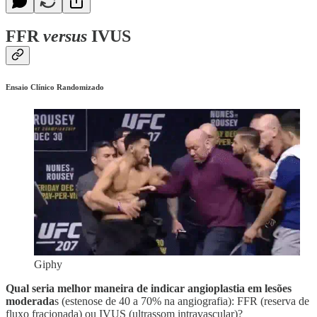
FFR
versus
IVUS
Ensaio Clínico Randomizado
Giphy
Qual seria melhor maneira de indicar angioplastia em lesões
moderada
s (estenose de 40 a 70% na angiografia): FFR (reserva de
fluxo fracionada) ou IVUS (ultrassom intravascular)?