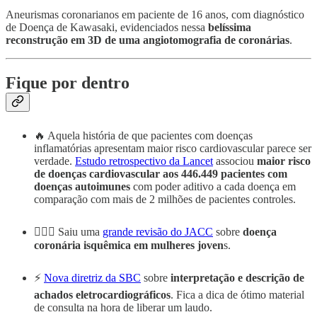
Aneurismas coronarianos em paciente de 16 anos, com diagnóstico
de Doença de Kawasaki, evidenciados nessa
belíssima
reconstrução em 3D de uma angiotomografia de coronárias
.
Fique por dentro
🔥 Aquela história de que pacientes com doenças
inflamatórias apresentam maior risco cardiovascular parece ser
verdade.
Estudo retrospectivo da Lancet
associou
maior risco
de doenças cardiovascular aos 446.449 pacientes com
doenças autoimunes
com poder aditivo a cada doença em
comparação com mais de 2 milhões de pacientes controles.
🤷🏼‍♀️ Saiu uma
grande revisão do JACC
sobre
doença
coronária isquêmica em mulheres joven
s.
⚡️
Nova diretriz da SBC
sobre
interpretação e descrição de
achados eletrocardiográficos
. Fica a dica de ótimo material
de consulta na hora de liberar um laudo.