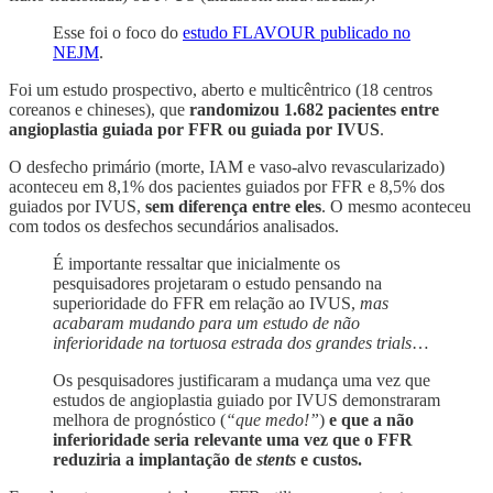
Esse foi o foco do
estudo FLAVOUR publicado no
NEJM
.
Foi um estudo prospectivo, aberto e multicêntrico (18 centros
coreanos e chineses), que
randomizou 1.682 pacientes entre
angioplastia guiada por FFR ou guiada por IVUS
.
O desfecho primário (morte, IAM e vaso-alvo revascularizado)
aconteceu em 8,1% dos pacientes guiados por FFR e 8,5% dos
guiados por IVUS,
sem diferença entre eles
. O mesmo aconteceu
com todos os desfechos secundários analisados.
É importante ressaltar que inicialmente os
pesquisadores projetaram o estudo pensando na
superioridade do FFR em relação ao IVUS,
mas
acabaram mudando para um estudo de não
inferioridade na tortuosa estrada dos grandes trials
…
Os pesquisadores justificaram a mudança uma vez que
estudos de angioplastia guiado por IVUS demonstraram
melhora de prognóstico (
“que medo!”
)
e que a não
inferioridade seria relevante uma vez que o FFR
reduziria a implantação de
stents
e custos.