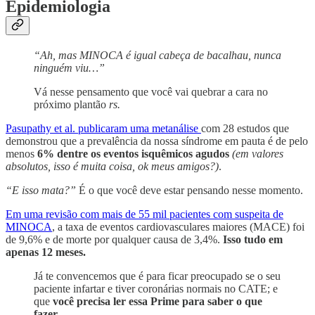
Epidemiologia
“Ah, mas MINOCA é igual cabeça de bacalhau, nunca
ninguém viu…”
Vá nesse pensamento que você vai quebrar a cara no
próximo plantão
rs.
Pasupathy et al. publicaram uma metanálise
com 28 estudos que
demonstrou que a prevalência da nossa síndrome em pauta é de pelo
menos
6% dentre os eventos isquêmicos agudos
(em valores
absolutos, isso é muita coisa, ok meus amigos?)
.
“E isso mata?”
É o que você deve estar pensando nesse momento.
Em uma revisão com mais de 55 mil pacientes com suspeita de
MINOCA
, a taxa de eventos cardiovasculares maiores (MACE) foi
de 9,6% e de morte por qualquer causa de 3,4%.
Isso tudo em
apenas 12 meses.
Já te convencemos que é para ficar preocupado se o seu
paciente infartar e tiver coronárias normais no CATE; e
que
você precisa ler essa Prime para saber o que
fazer.