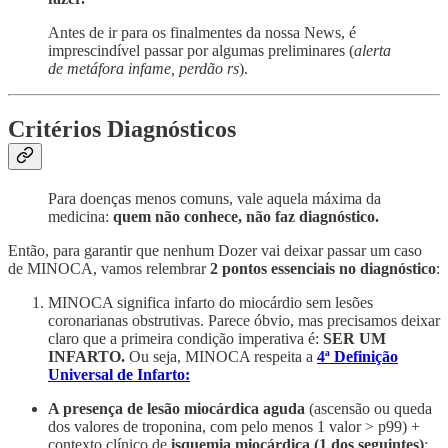
Antes de ir para os finalmentes da nossa News, é
imprescindível passar por algumas preliminares (
alerta
de metáfora infame, perdão rs
).
Critérios Diagnósticos
Para doenças menos comuns, vale aquela máxima da
medicina:
quem não conhece, não faz diagnóstico.
Então, para garantir que nenhum Dozer vai deixar passar um caso
de MINOCA, vamos relembrar
2 pontos essenciais no diagnóstico
:
MINOCA significa infarto do miocárdio sem lesões
coronarianas obstrutivas. Parece óbvio, mas precisamos deixar
claro que a primeira condição imperativa é:
SER UM
INFARTO.
Ou seja, MINOCA respeita a
4ª Definição
Universal de Infarto:
A presença de lesão miocárdica aguda
(ascensão ou queda
dos valores de troponina, com pelo menos 1 valor > p99) +
contexto clínico de
isquemia miocárdica (1 dos seguintes)
: