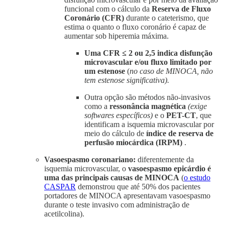
funcional com o cálculo da
Reserva de Fluxo
Coronário (CFR)
durante
o cateterismo, que
estima o quanto o fluxo coronário é capaz de
aumentar sob hiperemia máxima.
Uma CFR ≤ 2 ou 2,5 indica disfunção
microvascular e/ou fluxo limitado por
um estenose
(
no caso de MINOCA, não
tem estenose significativa).
Outra opção são métodos não-invasivos
como a
ressonância magnética
(exige
softwares específicos)
e o
PET-CT
, que
identificam a isquemia microvascular por
meio do cálculo de
índice de reserva de
perfusão miocárdica (IRPM)
.
Vasoespasmo coronariano:
diferentemente da
isquemia microvascular, o
vasoespasmo epicárdio é
uma das principais causas de MINOCA
(
o estudo
CASPAR
demonstrou que até 50% dos pacientes
portadores de MINOCA apresentavam vasoespasmo
durante o teste invasivo com administração de
acetilcolina).