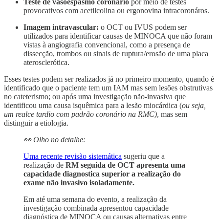
Teste de vasoespasmo coronário
por meio de testes
provocativos com acetilcolina ou ergonovina intracoronáros.
Imagem intravascular:
o OCT ou IVUS podem ser
utilizados para identificar causas de MINOCA que não foram
vistas à angiografia convencional, como a presença de
dissecção, trombos ou sinais de ruptura/erosão de uma placa
aterosclerótica.
Esses testes podem ser realizados já no primeiro momento, quando é
identificado que o paciente tem um IAM mas sem lesões obstrutivas
no cateterismo; ou após uma investigação não-invasiva que
identificou uma causa isquêmica para a lesão miocárdica (
ou seja,
um realce tardio com padrão coronário na RMC)
, mas sem
distinguir a etiologia.
👀 Olho no detalhe:
Uma recente revisão sistemática
sugeriu que a
realização de
RM seguida de OCT apresenta uma
capacidade diagnostica superior a realização do
exame não invasivo isoladamente.
Em até uma semana do evento, a realização da
investigação combinada apresentou capacidade
diagnóstica de MINOCA ou causas alternativas entre