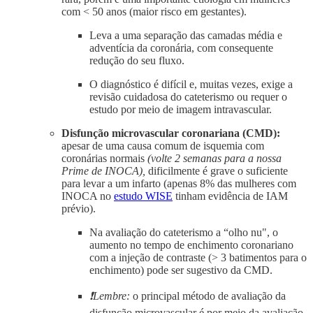
com < 50 anos (maior risco em gestantes).
Leva a uma separação das camadas média e
adventícia da coronária, com consequente
redução do seu fluxo.
O diagnóstico é difícil e, muitas vezes, exige a
revisão cuidadosa do cateterismo ou requer o
estudo por meio de imagem intravascular.
Disfunção microvascular coronariana (CMD):
apesar de uma causa comum de isquemia com
coronárias normais
(volte 2 semanas para a nossa
Prime de INOCA),
dificilmente é grave o suficiente
para levar a um infarto (apenas 8% das mulheres com
INOCA no
estudo WISE
tinham evidência de IAM
prévio).
Na avaliação do cateterismo a “olho nu", o
aumento no tempo de enchimento coronariano
com a injeção de contraste (> 3 batimentos para o
enchimento) pode ser sugestivo da CMD.
❗Lembre:
o principal método de avaliação da
disfunção microvascular é por meio da avaliação