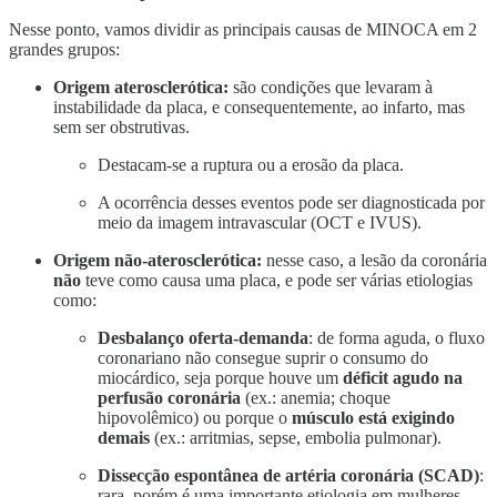
Nesse ponto, vamos dividir as principais causas de MINOCA em 2
grandes grupos:
Origem aterosclerótica:
são condições que levaram à
instabilidade da placa, e consequentemente, ao infarto, mas
sem ser obstrutivas.
Destacam-se a ruptura ou a erosão da placa.
A ocorrência desses eventos pode ser diagnosticada por
meio da imagem intravascular (OCT e IVUS).
Origem não-aterosclerótica:
nesse caso, a lesão da coronária
não
teve como causa uma placa, e pode ser várias etiologias
como:
Desbalanço oferta-demanda
: de forma aguda, o fluxo
coronariano não consegue suprir o consumo do
miocárdico, seja porque houve um
déficit agudo na
perfusão coronária
(ex.: anemia; choque
hipovolêmico) ou porque o
músculo está exigindo
demais
(ex.: arritmias, sepse, embolia pulmonar).
Dissecção espontânea de artéria coronária (SCAD)
:
rara, porém é uma importante etiologia em mulheres