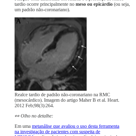
tardio ocorre principalmente no
meso ou epicárdio
(ou seja,
um padrão não-coronariano).
Realce tardio de padrão não-coronariano na RMC
(mesocárdico). Imagem do artigo Maher B et al. Heart.
2012 Feb;98(3):264.
👀 Olho no detalhe:
Em uma
metanálise que avaliou o uso desta ferramenta
na investigação de pacientes com suspeita de