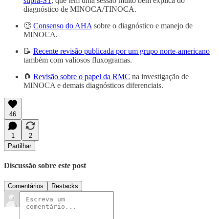
supra-ST
, que tem uma sessão muito bem explica do
diagnóstico de MINOCA/TINOCA.
🧐
Consenso do AHA
sobre o diagnóstico e manejo de
MINOCA.
📝
Recente revisão publicada por um grupo norte-americano
também com valiosos fluxogramas.
🧲
Revisão sobre o papel da RMC
na investigação de
MINOCA e demais diagnósticos diferenciais.
46
1
2
Partilhar
Discussão sobre este post
Comentários
Restacks