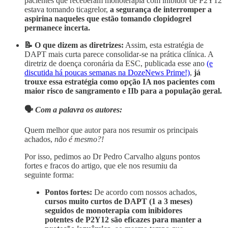
pacientes que receberam monoterapia com inibidor de P2Y12
estava tomando ticagrelor,
a segurança de interromper a
aspirina naqueles que estão tomando clopidogrel
permanece incerta.
📝 O que dizem as diretrizes:
Assim, esta estratégia de
DAPT mais curta parece consolidar-se na prática clínica. A
diretriz de doença coronária da ESC, publicada esse ano
(e
discutida há poucas semanas na DozeNews Prime!)
,
já
trouxe essa estratégia como opção IA nos pacientes com
maior risco de sangramento e IIb para a população geral.
🗣
Com a palavra os autores:
Quem melhor que autor para nos resumir os principais
achados,
não é mesmo?!
Por isso, pedimos ao Dr Pedro Carvalho alguns pontos
fortes e fracos do artigo, que ele nos resumiu da
seguinte forma:
Pontos fortes:
De acordo com nossos achados,
cursos muito curtos de DAPT (1 a 3 meses)
seguidos de monoterapia com inibidores
potentes de P2Y12 são eficazes para manter a