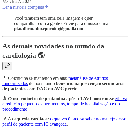
March 27, 2024
Ler a história completa
Você também tem uma bela imagem e quer
compartilhar com a gente? Envie para o nosso e-mail
plataformadozeporoito@gmail.com!
As demais novidades no mundo da
cardiologia 🌎
💊 Colchicina se mantendo em alta:
metanálise de estudos
randomizados
demonstrando
benefício na prevenção secundária
de pacientes com DAC ou AVC prévio
.
💉 O uso rotineiro de protamina após a TAVI mostrou-se
efetiva
e redução pequenos sangramentos, tempo de hospitalização e do
procedimento
.
🦴 A caquexia cardíaca:
o que você precisa saber no manejo desse
perfil de paciente com IC avançada
.