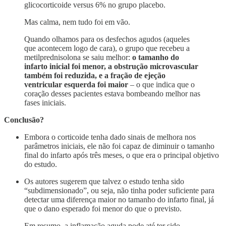
glicocorticoide versus 6% no grupo placebo.
Mas calma, nem tudo foi em vão.
Quando olhamos para os desfechos agudos (aqueles
que acontecem logo de cara), o grupo que recebeu a
metilprednisolona se saiu melhor:
o tamanho do
infarto inicial foi menor, a obstrução microvascular
também foi reduzida, e a fração de ejeção
ventricular esquerda foi maior
– o que indica que o
coração desses pacientes estava bombeando melhor nas
fases iniciais.
Conclusão?
Embora o corticoide tenha dado sinais de melhora nos
parâmetros iniciais, ele não foi capaz de diminuir o tamanho
final do infarto após três meses, o que era o principal objetivo
do estudo.
Os autores sugerem que talvez o estudo tenha sido
“subdimensionado”, ou seja, não tinha poder suficiente para
detectar uma diferença maior no tamanho do infarto final, já
que o dano esperado foi menor do que o previsto.
Em resumo, a inflamação aguda pode até ter sido