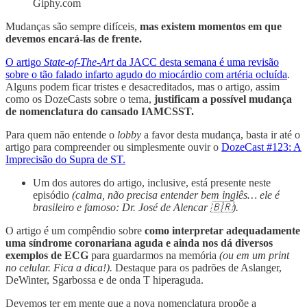
Giphy.com
Mudanças são sempre difíceis,
mas existem momentos em que
devemos encará-las de frente.
O artigo
State-of-The-Art
da JACC desta semana é uma revisão
sobre o tão falado infarto agudo do miocárdio com artéria ocluída
.
Alguns podem ficar tristes e desacreditados, mas o artigo, assim
como os DozeCasts sobre o tema,
justificam a possível mudança
de nomenclatura do cansado IAMCSST.
Para quem não entende o
lobby
a favor desta mudança, basta ir até o
artigo para compreender ou simplesmente ouvir o
DozeCast #123: A
Imprecisão do Supra de ST.
Um dos autores do artigo, inclusive, está presente neste
episódio
(calma, não precisa entender bem inglês… ele é
brasileiro e famoso: Dr. José de Alencar 🇧🇷).
O artigo é um compêndio sobre
como interpretar adequadamente
uma síndrome coronariana aguda e ainda nos dá diversos
exemplos de ECG
para guardarmos na memória
(ou em um print
no celular. Fica a dica!).
Destaque para os padrões de Aslanger,
DeWinter, Sgarbossa e de onda T hiperaguda.
Devemos ter em mente que a nova nomenclatura propõe a