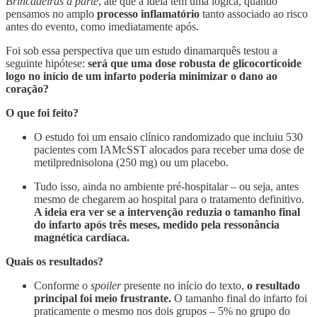
Brincadeiras à parte
, até que a ideia tem uma lógica, quando
pensamos no amplo
processo inflamatório
tanto associado ao risco
antes do evento, como imediatamente após.
Foi sob essa perspectiva que um estudo dinamarquês testou a
seguinte hipótese:
será que uma dose robusta de glicocorticoide
logo no início de um infarto poderia minimizar o dano ao
coração?
O que foi feito?
O estudo foi um ensaio clínico randomizado que incluiu 530
pacientes com IAMcSST alocados para receber uma dose de
metilprednisolona (250 mg) ou um placebo.
Tudo isso, ainda no ambiente pré-hospitalar – ou seja, antes
mesmo de chegarem ao hospital para o tratamento definitivo.
A ideia era ver se a intervenção reduzia o tamanho final
do infarto após três meses, medido pela ressonância
magnética cardíaca.
Quais os resultados?
Conforme o
spoiler
presente no início do texto,
o resultado
principal foi meio frustrante.
O tamanho final do infarto foi
praticamente o mesmo nos dois grupos – 5% no grupo do