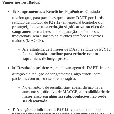
Vamos aos resultados:
🩸
Sangramentos x Benefícios Isquêmicos
: O estudo
revelou que, para pacientes que usaram DAPT por
1 mês
seguido de inibidor de P2Y12 (em especial ticagrelor ou
prasugrel), houve uma
redução significativa no risco de
sangramentos maiores
em comparação aos 12 meses
tradicionais, sem aumento de eventos cardíacos adversos
maiores (MACCE).
Já a estratégia de
3 meses
de DAPT seguida de P2Y12
foi considerada a
melhor para reduzir eventos
isquêmicos de longo prazo.
📊
Resultado prático
: A grande vantagem da DAPT de curta
duração é a redução de sangramentos, algo crucial para
pacientes com maior risco hemorrágico.
No entanto, vale ressaltar que, apesar de não haver
aumento significativo de MACCE,
a possibilidade de
maior risco em algumas subpopulações não pode
ser descartada.
💊
Atenção ao inibidor da P2Y12:
como a maioria dos