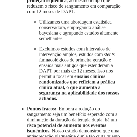
proteção isquêmica
, ao mesmo tempo que
reduzem o risco de sangramento em comparação
com 12 meses de DAPT.
Utilizamos uma abordagem estatística
conservadora, empregando análise
bayesiana e agrupando estudos altamente
semelhantes.
Excluímos estudos com intervalos de
intervenção amplos, estudos com
stents
farmacológicos de primeira geração e
ensaios mais antigos que estenderam a
DAPT por mais de 12 meses. Isso nos
permitiu focar em
ensaios clínicos
randomizados que refletem a prática
clínica atual, o que aumenta a
segurança na aplicabilidade dos nossos
achados.
Pontos fracos:
Embora a redução do
sangramento seja um benefício esperado com a
diminuição da duração da terapia dupla, há um
r
isco potencial de aumento nos eventos
isquêmicos.
Nosso estudo demonstrou que uma
antiagregação plaquetária dupla tão curta quanto