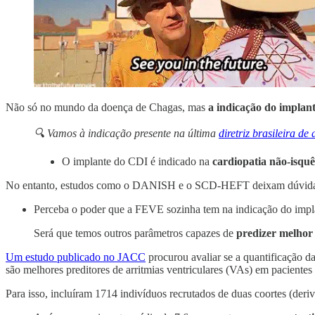
Não só no mundo da doença de Chagas, mas
a indicação do implan
🔍 Vamos à indicação presente na última
diretriz brasileira de 
O implante do CDI é indicado na
cardiopatia não-isq
No entanto, estudos como o DANISH e o SCD-HEFT deixam dúvidas qu
Perceba o poder que a FEVE sozinha tem na indicação do impla
Será que temos outros parâmetros capazes de
predizer melhor 
Um estudo publicado no JACC
procurou avaliar se a quantificação d
são melhores preditores de arritmias ventriculares (VAs) em pacien
Para isso, incluíram 1714 indivíduos recrutados de duas coortes (der