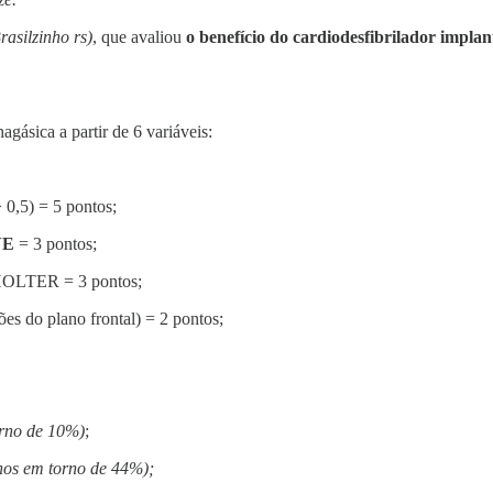
rasilzinho rs)
, que avaliou
o benefício do cardiodesfibrilador impl
agásica a partir de 6 variáveis:
 0,5) = 5 pontos;
VE
= 3 pontos;
OLTER = 3 pontos;
es do plano frontal) = 2 pontos;
orno de 10%)
;
nos em torno de 44%);