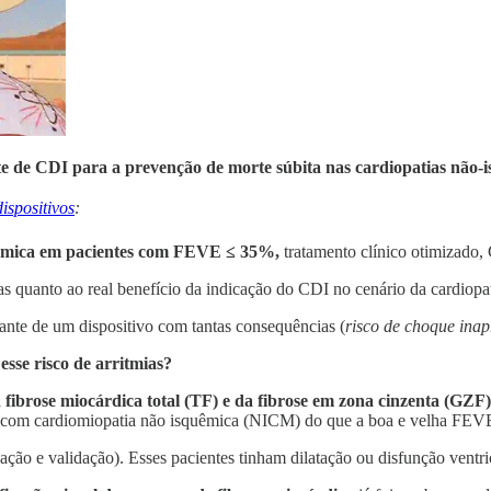
te de CDI para a prevenção de morte súbita nas cardiopatias não-
dispositivos
:
uêmica em pacientes com FEVE ≤ 35%,
tratamento clínico otimizado,
anto ao real benefício da indicação do CDI no cenário da cardiopa
nte de um dispositivo com tantas consequências (
risco de choque inapr
esse risco de arritmias?
a
fibrose miocárdica total (TF) e da fibrose em zona cinzenta (GZF)
tes com cardiomiopatia não isquêmica (NICM) do que a boa e velha FEV
ivação e validação). Esses pacientes tinham dilatação ou disfunção vent