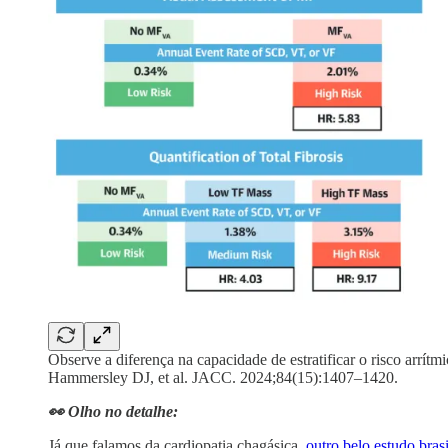
Observe a diferença na capacidade de estratificar o risco arrít
Hammersley DJ, et al. JACC. 2024;84(15):1407–1420.
👀 Olho no detalhe:
Já que falamos da cardiopatia chagásica,
outro belo estudo bras