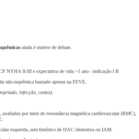
isquêmicas
ainda é motivo de debate.
 CF NYHA II-III e expectativa de vida >1 ano - indicação I B
tia não-isquêmica baseado apenas na FEVE.
opriado, infecção, custos).
, avaliadas por meio de ressonância magnética cardiovascular (RMC),
E.
ricular esquerda, sem histórico de DAC obstrutiva ou IAM.