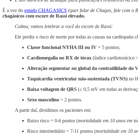
É a vez do
estudo CHAGASICS
(quer falar de Chagas, fale com o B
chagásicos com escore de Rassi elevado.
Calma, vamos lembrar a você do escore de Rassi:
Ele prediz o risco de morte por todas as causas na cardiopatia ch
Classe funcional NYHA III ou IV
= 5 pontos;
Cardiomegalia no RX de tórax
(índice cardiotorácico >
Alteração segmentar ou global da contratilidade do 
Taquicardia ventricular não-sustentada (TVNS)
no H
Baixa voltagem de QRS
(≤ 0,5 mV em todas as derivaçõ
Sexo masculino
= 2 pontos.
A partir daí, dividimos os pacientes em:
Baixo risco = 0-6 pontos (
mortalidade em 10 anos em t
Risco intermediário = 7-11 pontos (
mortalidade em 10 a