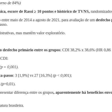
orno de 84%)
ica, escore de Rassi ≥ 10 pontos e histórico de TVNS,
randomizados
odo entre maio de 2014 a agosto de 2021, para avaliação de um
desfecho 
asso.
istrativas, mas mantém valor exploratório.
o desfecho primário entre os grupos
: CDI 38,2% x 38,6% (HR 0,86 
o CDI:
(p = 0,001).
ca-passo
: 3 [1,9%] vs 27 [16,3%]
(p < 0,001)
;
]
(p
=0,01).
esentar diferença entre os grupos
, aparentemente há benefícios env
tura brasileira.