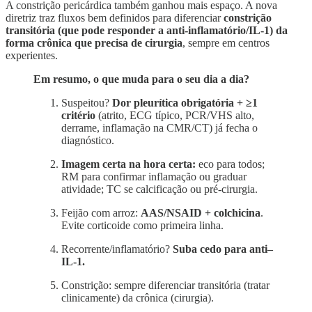
A constrição pericárdica também ganhou mais espaço. A nova
diretriz traz fluxos bem definidos para diferenciar
constrição
transitória (que pode responder a anti-inflamatório/IL-1) da
forma crônica que precisa de cirurgia
, sempre em centros
experientes.
Em resumo, o que muda para o seu dia a dia?
Suspeitou?
Dor pleurítica obrigatória + ≥1
critério
(atrito, ECG típico, PCR/VHS alto,
derrame, inflamação na CMR/CT) já fecha o
diagnóstico.
Imagem certa na hora certa:
eco para todos;
RM para confirmar inflamação ou graduar
atividade; TC se calcificação ou pré-cirurgia.
Feijão com arroz:
AAS/NSAID + colchicina
.
Evite corticoide como primeira linha.
Recorrente/inflamatório?
Suba cedo para anti–
IL-1.
Constrição: sempre diferenciar transitória (tratar
clinicamente) da crônica (cirurgia).