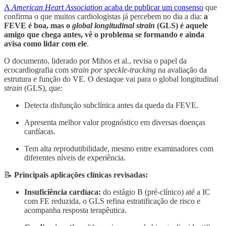
A
American Heart Association
acaba de publicar um consenso
que
confirma o que muitos cardiologistas já percebem no dia a dia:
a
FEVE é boa, mas o
global longitudinal strain
(GLS) é aquele
amigo que chega antes, vê o problema se formando e ainda
avisa como lidar com ele
.
O documento, liderado por Mihos et al., revisa o papel da
ecocardiografia com s
train por speckle-tracking
na avaliação da
estrutura e função do VE. O destaque vai para o global longitudinal
strain
(GLS), que:
Detecta disfunção subclínica antes da queda da FEVE.
Apresenta melhor valor prognóstico em diversas doenças
cardíacas.
Tem alta reprodutibilidade, mesmo entre examinadores com
diferentes níveis de experiência.
📝
Principais aplicações clínicas revisadas:
Insuficiência cardíaca:
do estágio B (pré-clínico) até a IC
com FE reduzida, o GLS refina estratificação de risco e
acompanha resposta terapêutica.