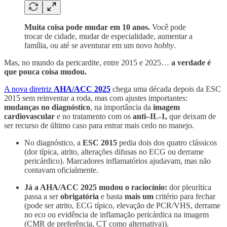
Muita coisa pode mudar em 10 anos.
Você pode
trocar de cidade, mudar de especialidade, aumentar a
família, ou até se aventurar em um novo
hobby
.
Mas, no mundo da pericardite, entre 2015 e 2025…
a verdade é
que pouca coisa mudou.
A nova diretriz
AHA/ACC 2025
chega uma década depois da ESC
2015 sem reinventar a roda, mas com ajustes importantes:
mudanças no diagnóstico
, na importância da
imagem
cardiovascular
e no tratamento com os
anti–IL-1,
que deixam de
ser recurso de último caso para entrar mais cedo no manejo.
No diagnóstico, a
ESC 2015
pedia dois dos quatro clássicos
(dor típica, atrito, alterações difusas no ECG ou derrame
pericárdico). Marcadores inflamatórios ajudavam, mas não
contavam oficialmente.
Já a AHA/ACC 2025 mudou o raciocínio:
dor pleurítica
passa a ser
obrigatória
e basta
mais um
critério para fechar
(pode ser atrito, ECG típico, elevação de PCR/VHS, derrame
no eco ou evidência de inflamação pericárdica na imagem
(CMR de preferência, CT como alternativa)).