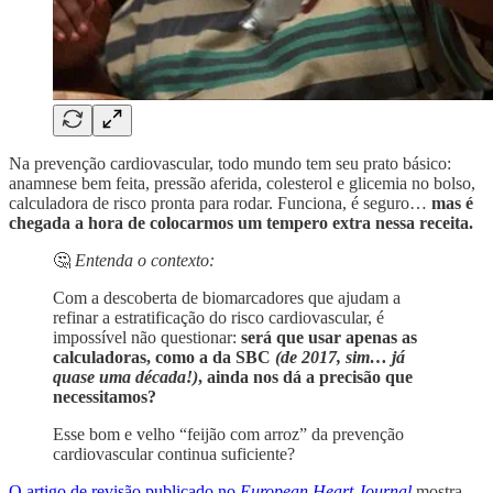
Na prevenção cardiovascular, todo mundo tem seu prato básico:
anamnese bem feita, pressão aferida, colesterol e glicemia no bolso,
calculadora de risco pronta para rodar. Funciona, é seguro…
mas é
chegada a hora de colocarmos um tempero extra nessa receita.
🤔
Entenda o contexto:
Com a descoberta de biomarcadores que ajudam a
refinar a estratificação do risco cardiovascular, é
impossível não questionar:
será que usar apenas as
calculadoras, como a da SBC
(de 2017, sim… já
quase uma década!)
, ainda nos dá a precisão que
necessitamos?
Esse bom e velho “feijão com arroz” da prevenção
cardiovascular continua suficiente?
O artigo de revisão publicado no
European Heart Journal
mostra