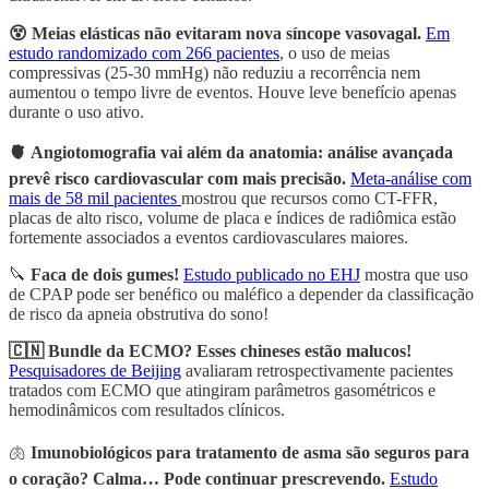
😵 Meias elásticas não evitaram nova síncope vasovagal.
Em
estudo randomizado com 266 pacientes
, o uso de meias
compressivas (25-30 mmHg) não reduziu a recorrência nem
aumentou o tempo livre de eventos. Houve leve benefício apenas
durante o uso ativo.
🫀 Angiotomografia vai além da anatomia: análise avançada
prevê risco cardiovascular com mais precisão.
Meta-análise com
mais de 58 mil pacientes
mostrou que recursos como CT-FFR,
placas de alto risco, volume de placa e índices de radiômica estão
fortemente associados a eventos cardiovasculares maiores.
🔪
Faca de dois gumes!
Estudo publicado no EHJ
mostra que uso
de CPAP pode ser benéfico ou maléfico a depender da classificação
de risco da apneia obstrutiva do sono!
🇨🇳 Bundle da ECMO? Esses chineses estão malucos!
Pesquisadores de Beijing
avaliaram retrospectivamente pacientes
tratados com ECMO que atingiram parâmetros gasométricos e
hemodinâmicos com resultados clínicos.
🫁
Imunobiológicos para tratamento de asma são seguros para
o coração? Calma… Pode continuar prescrevendo.
Estudo