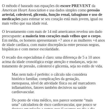
O método é baseado nas equações do
escore PREVENT
da
American Heart Association
e usa dados simples como
pressão
arterial, colesterol, glicemia, função renal, tabagismo e uso de
medicações
para estimar se seu coração está mais jovem, igual ou
mais velho que sua idade real.
O levantamento com mais de 14 mil americanos revelou um dado
preocupante:
a maioria tem corações mais velhos que o corpo
.
Em média, os homens apresentaram +7 anos e as mulheres +4 anos
de idade cardíaca, com maior discrepância entre pessoas negras,
hispânicas e com menor escolaridade.
O recado dos especialistas é claro: uma diferença de 5 a 10 anos
acima da idade cronológica exige atenção e mudanças, seja no
tratamento de pressão, colesterol e glicemia, seja no estilo de vida.
Mas nem tudo é perfeito: o cálculo não considera
histórico familiar, complicações da gestação,
menopausa, nível de atividade física ou até marcadores
inflamatórios, fatores também decisivos na saúde
cardiovascular.
Do ponto de vista médico, nos parece somente “mais
uma” calculadora de risco cardiovascular, que pouco se
destaca em relação a outras que já usamos no dia a dia.