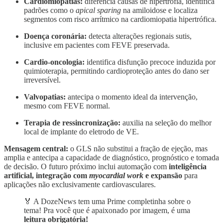
Cardiomiopatias:
diferencia causas de hipertrofia, identifica
padrões como o
apical sparing
na amiloidose e localiza
segmentos com risco arrítmico na cardiomiopatia hipertrófica.
Doença coronária:
detecta alterações regionais sutis,
inclusive em pacientes com FEVE preservada.
Cardio-oncologia:
identifica disfunção precoce induzida por
quimioterapia, permitindo cardioproteção antes do dano ser
irreversível.
Valvopatias:
antecipa o momento ideal da intervenção,
mesmo com FEVE normal.
Terapia de ressincronização:
auxilia na seleção do melhor
local de implante do eletrodo de VE.
Mensagem central:
o GLS não substitui a fração de ejeção, mas
amplia e antecipa a capacidade de diagnóstico, prognóstico e tomada
de decisão. O futuro próximo inclui automação com
inteligência
artificial, integração com
myocardial work
e expansão
para
aplicações não exclusivamente cardiovasculares.
🏅 A DozeNews tem uma Prime completinha sobre o
tema! Pra você que é apaixonado por imagem, é uma
leitura obrigatória!