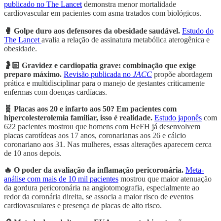
publicado no The Lancet
demonstra menor mortalidade
cardiovascular em pacientes com asma tratados com biológicos.
🥊 Golpe duro aos defensores da obesidade saudável.
Estudo do
The Lancet
avalia a relação de assinatura metabólica aterogênica e
obesidade.
🤰🏻 Gravidez e cardiopatia grave: combinação que exige
preparo máximo.
Revisão publicada no
JACC
propõe abordagem
prática e multidisciplinar para o manejo de gestantes criticamente
enfermas com doenças cardíacas.
🧬 Placas aos 20 e infarto aos 50? Em pacientes com
hipercolesterolemia familiar, isso é realidade.
Estudo japonês
com
622 pacientes mostrou que homens com HeFH já desenvolvem
placas carotídeas aos 17 anos, coronarianas aos 26 e cálcio
coronariano aos 31. Nas mulheres, essas alterações aparecem cerca
de 10 anos depois.
🔥 O poder da avaliação da inflamação pericoronária.
Meta-
análise com mais de 10 mil pacientes
mostrou que maior atenuação
da gordura pericoronária na angiotomografia, especialmente ao
redor da coronária direita, se associa a maior risco de eventos
cardiovasculares e presença de placas de alto risco.