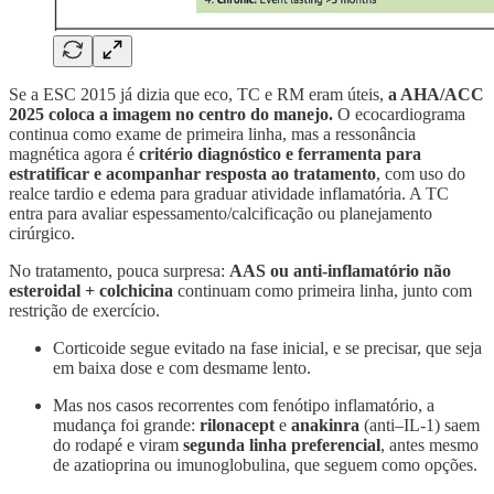
Se a ESC 2015 já dizia que eco, TC e RM eram úteis,
a AHA/ACC
2025 coloca a imagem no centro do manejo.
O ecocardiograma
continua como exame de primeira linha, mas a ressonância
magnética agora é
critério diagnóstico
e ferramenta para
estratificar e acompanhar resposta ao tratamento
, com uso do
realce tardio e edema para graduar atividade inflamatória. A TC
entra para avaliar espessamento/calcificação ou planejamento
cirúrgico.
No tratamento, pouca surpresa:
AAS ou anti-inflamatório não
esteroidal + colchicina
continuam como primeira linha, junto com
restrição de exercício.
Corticoide segue evitado na fase inicial, e se precisar, que seja
em baixa dose e com desmame lento.
Mas nos casos recorrentes com fenótipo inflamatório, a
mudança foi grande:
rilonacept
e
anakinra
(anti–IL-1) saem
do rodapé e viram
segunda linha preferencial
, antes mesmo
de azatioprina ou imunoglobulina, que seguem como opções.