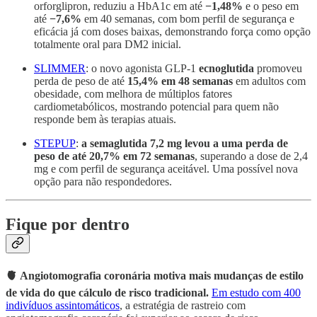
orforglipron, reduziu a HbA1c em até
−1,48%
e o peso em
até
−7,6%
em 40 semanas, com bom perfil de segurança e
eficácia já com doses baixas, demonstrando força como opção
totalmente oral para DM2 inicial.
SLIMMER
: o novo agonista GLP-1
ecnoglutida
promoveu
perda de peso de até
15,4% em 48 semanas
em adultos com
obesidade, com melhora de múltiplos fatores
cardiometabólicos, mostrando potencial para quem não
responde bem às terapias atuais.
STEPUP
:
a semaglutida 7,2 mg levou a uma perda de
peso de até
20,7% em 72 semanas
, superando a dose de 2,4
mg e com perfil de segurança aceitável. Uma possível nova
opção para não respondedores.
Fique por dentro
🫀 Angiotomografia coronária motiva mais mudanças de estilo
de vida do que cálculo de risco tradicional.
Em estudo com 400
indivíduos assintomáticos
, a estratégia de rastreio com