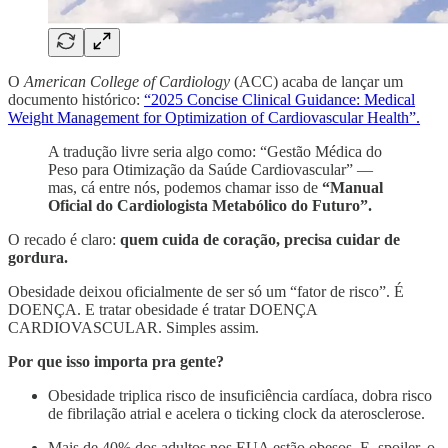
O
American College of Cardiology
(ACC) acaba de lançar um
documento histórico:
“2025 Concise Clinical Guidance: Medical
Weight Management for Optimization of Cardiovascular Health”.
A tradução livre seria algo como: “Gestão Médica do
Peso para Otimização da Saúde Cardiovascular” —
mas, cá entre nós, podemos chamar isso de
“Manual
Oficial do Cardiologista Metabólico do Futuro”.
O recado é claro:
quem cuida de coração, precisa cuidar de
gordura.
Obesidade deixou oficialmente de ser só um “fator de risco”. É
DOENÇA. E tratar obesidade é tratar DOENÇA
CARDIOVASCULAR. Simples assim.
Por que isso importa pra gente?
Obesidade triplica risco de insuficiência cardíaca, dobra risco
de fibrilação atrial e acelera o ticking clock da aterosclerose.
Mais de 40% dos adultos nos EUA estão obesos. E, spoiler, o