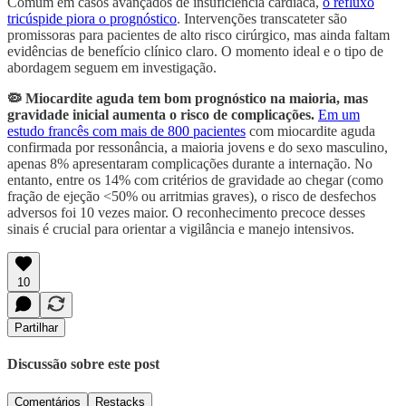
Comum em casos avançados de insuficiência cardíaca,
o refluxo
tricúspide piora o prognóstico
. Intervenções transcateter são
promissoras para pacientes de alto risco cirúrgico, mas ainda faltam
evidências de benefício clínico claro. O momento ideal e o tipo de
abordagem seguem em investigação.
🦠 Miocardite aguda tem bom prognóstico na maioria, mas
gravidade inicial aumenta o risco de complicações.
Em um
estudo francês com mais de 800 pacientes
com miocardite aguda
confirmada por ressonância, a maioria jovens e do sexo masculino,
apenas 8% apresentaram complicações durante a internação. No
entanto, entre os 14% com critérios de gravidade ao chegar (como
fração de ejeção <50% ou arritmias graves), o risco de desfechos
adversos foi 10 vezes maior. O reconhecimento precoce desses
sinais é crucial para orientar a vigilância e manejo intensivos.
10
Partilhar
Discussão sobre este post
Comentários
Restacks