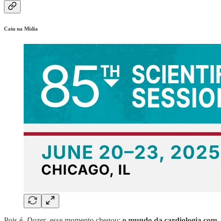
Caiu na Mídia
Pois é,
Dozer
, esse momento chegou:
o mundo da cardiologia com