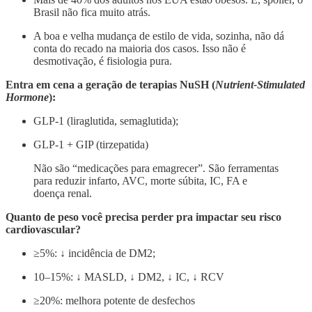
Brasil não fica muito atrás.
A boa e velha mudança de estilo de vida, sozinha, não dá
conta do recado na maioria dos casos. Isso não é
desmotivação, é fisiologia pura.
Entra em cena a geração de terapias NuSH (
Nutrient-Stimulated
Hormone
):
GLP-1 (liraglutida, semaglutida);
GLP-1 + GIP (tirzepatida)
Não são “medicações para emagrecer”. São ferramentas
para reduzir infarto, AVC, morte súbita, IC, FA e
doença renal.
Quanto de peso você precisa perder pra impactar seu risco
cardiovascular?
⁠≥5%: ↓ incidência de DM2;
10–15%: ↓ MASLD, ↓ DM2, ↓ IC, ↓ RCV
≥20%: melhora potente de desfechos