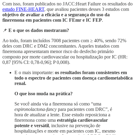
Com isso, foram publicados no JACC:Heart Failure os resultados do
estudo FINE-HEART
, que avaliou pacientes desses 3 estudos com
objetivo de avaliar a eficácia e a segurança do uso da
finerenona em pacientes com IC FEmr e IC FEP
.
📌
E o que os dados mostraram?
Ao todo, foram incluídos 7008 pacientes com ≥ 40%, sendo 72%
deles com DRC e DM2 concomitantes. Aqueles tratados com
finerenona apresentaram menor risco do desfecho primário
composto por morte cardiovascular ou hospitalização por IC (HR:
0,87 [95% CI: 0,78-0,96]; P 0,008).
E o mais importante:
os resultados foram consistentes em
todo o espectro de pacientes com doença cardiometabólica
renal.
O que isso muda na prática?
Se você ainda via a finerenona só como “uma
espironolactona-fancy
para pacientes com DRC”, é
hora de atualizar a lente. Esse estudo reposiciona a
finerenona como uma
estratégia cardiovascular
potente e versátil
, inclusive na prevenção de
hospitalizações e morte em pacientes com IC, mesmo