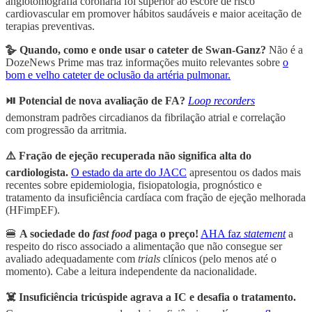
angiotomografia coronária foi superior ao escore de risco
cardiovascular em promover hábitos saudáveis e maior aceitação de
terapias preventivas.
🪿 Quando, como e onde usar o cateter de Swan-Ganz?
Não é a
DozeNews Prime mas traz informações muito relevantes sobre
o
bom e velho cateter de oclusão da artéria pulmonar.
⏯️ Potencial de nova avaliação de FA?
Loop recorders
demonstram padrões circadianos da fibrilação atrial e correlação
com progressão da arritmia.
⚠️ Fração de ejeção recuperada não significa alta do
cardiologista.
O estado da arte do JACC
apresentou os dados mais
recentes sobre epidemiologia, fisiopatologia, prognóstico e
tratamento da insuficiência cardíaca com fração de ejeção melhorada
(HFimpEF).
🍔
A sociedade do
fast food
paga o preço!
AHA faz
statement
a
respeito do risco associado a alimentação que não consegue ser
avaliado adequadamente com
trials
clínicos (pelo menos até o
momento). Cabe a leitura independente da nacionalidade.
☠️ Insuficiência tricúspide agrava a IC e desafia o tratamento.