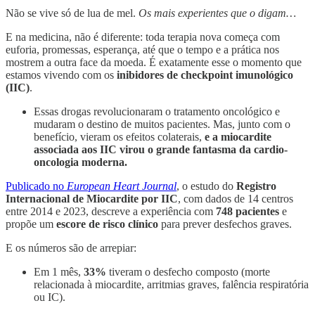
Não se vive só de lua de mel.
Os mais experientes que o digam…
E na medicina, não é diferente: toda terapia nova começa com
euforia, promessas, esperança, até que o tempo e a prática nos
mostrem a outra face da moeda. É exatamente esse o momento que
estamos vivendo com os
inibidores de checkpoint imunológico
(IIC)
.
Essas drogas revolucionaram o tratamento oncológico e
mudaram o destino de muitos pacientes. Mas, junto com o
benefício, vieram os efeitos colaterais,
e a miocardite
associada aos IIC virou o grande fantasma da cardio-
oncologia moderna.
Publicado no
European Heart Journal
, o estudo do
Registro
Internacional de Miocardite por IIC
, com dados de 14 centros
entre 2014 e 2023, descreve a experiência com
748 pacientes
e
propõe um
escore de risco clínico
para prever desfechos graves.
E os números são de arrepiar:
Em 1 mês,
33%
tiveram o desfecho composto (morte
relacionada à miocardite, arritmias graves, falência respiratória
ou IC).