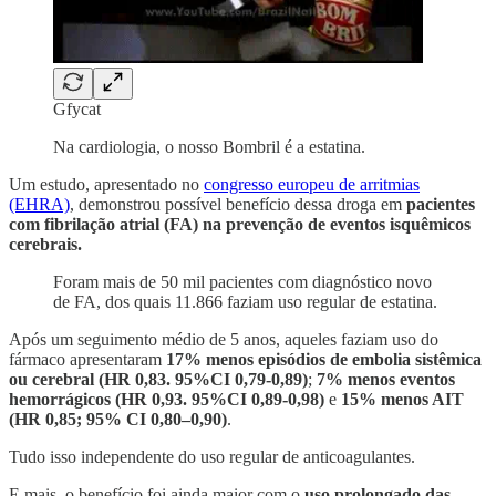
Gfycat
Na cardiologia, o nosso Bombril é a estatina.
Um estudo, apresentado no
congresso europeu de arritmias
(EHRA)
, demonstrou possível benefício dessa droga em
pacientes
com fibrilação atrial (FA) na prevenção de eventos isquêmicos
cerebrais.
Foram mais de 50 mil pacientes com diagnóstico novo
de FA, dos quais 11.866 faziam uso regular de estatina.
Após um seguimento médio de 5 anos, aqueles faziam uso do
fármaco apresentaram
17% menos episódios de embolia sistêmica
ou cerebral (HR 0,83. 95%CI 0,79-0,89)
;
7% menos eventos
hemorrágicos (HR 0,93. 95%CI 0,89-0,98)
e
15% menos AIT
(HR 0,85; 95% CI 0,80–0,90)
.
Tudo isso independente do uso regular de anticoagulantes.
E mais, o benefício foi ainda maior com o
uso prolongado das