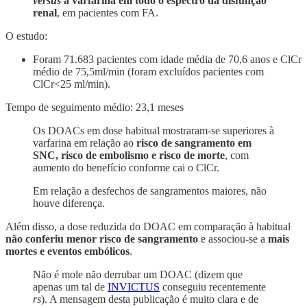
versus
a varfarina em todo o espectro da disfunção
renal
, em pacientes com FA.
O estudo:
Foram 71.683 pacientes com idade média de 70,6 anos e ClCr
médio de 75,5ml/min (foram excluídos pacientes com
ClCr<25 ml/min).
Tempo de seguimento médio: 23,1 meses
Os DOACs em dose habitual mostraram-se superiores à
varfarina em relação ao
risco de sangramento em
SNC, risco de embolismo e risco de morte
, com
aumento do benefício conforme cai o ClCr.
Em relação a desfechos de sangramentos maiores, não
houve diferença.
Além disso, a dose reduzida do DOAC em comparação à habitual
não conferiu menor risco de sangramento
e associou-se a
mais
mortes e eventos embólicos
.
Não é mole não derrubar um DOAC (dizem que
apenas um tal de
INVICTUS
conseguiu recentemente
rs
). A mensagem desta publicação é muito clara e de