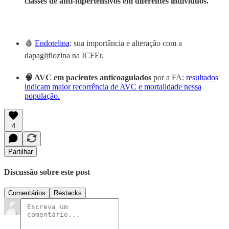
classes de anti-hipertensivos em diferentes indivíduos.
🩸
Endotelina
: sua importância e alteração com a
dapagliflozina na ICFEr.
🧠 AVC em pacientes anticoagulados
por a FA:
resultados
indicam maior recorrência de AVC e mortalidade nessa
população.
4
Partilhar
Discussão sobre este post
Comentários
Restacks