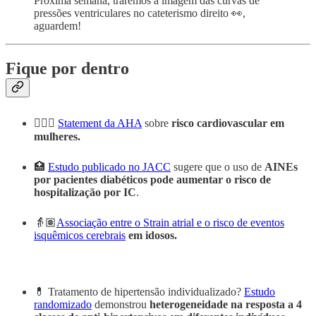
Próxima semana, traremos a imagem das curvas de
pressões ventriculares no cateterismo direito 👀,
aguardem!
Fique por dentro
🙅🏽‍♀️
Statement da AHA
sobre
risco cardiovascular em
mulheres.
🏥
Estudo publicado no JACC
sugere que o uso de
AINEs
por pacientes diabéticos pode aumentar o risco de
hospitalização por IC
.
👵🏽
Associação entre o Strain atrial e o risco de eventos
isquêmicos cerebrais
em idosos.
💊 Tratamento de hipertensão individualizado?
Estudo
randomizado
demonstrou
heterogeneidade na resposta a 4