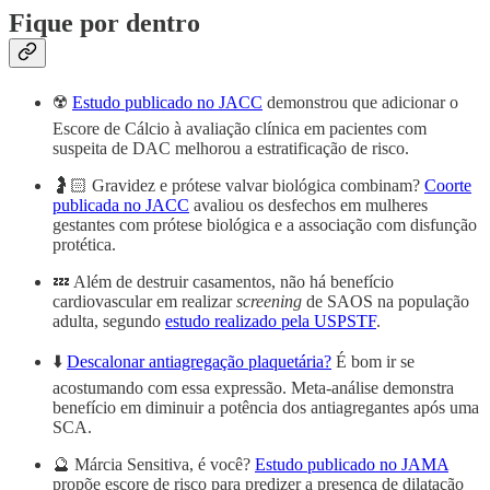
Fique por dentro
☢️
Estudo publicado no JACC
demonstrou que adicionar o
Escore de Cálcio à avaliação clínica em pacientes com
suspeita de DAC melhorou a estratificação de risco.
🤰🏻 Gravidez e prótese valvar biológica combinam?
Coorte
publicada no JACC
avaliou os desfechos em mulheres
gestantes com prótese biológica e a associação com disfunção
protética.
💤 Além de destruir casamentos, não há benefício
cardiovascular em realizar
screening
de SAOS na população
adulta, segundo
estudo realizado pela USPSTF
.
⬇️
Descalonar antiagregação plaquetária?
É bom ir se
acostumando com essa expressão. Meta-análise demonstra
benefício em diminuir a potência dos antiagregantes após uma
SCA.
🔮 Márcia Sensitiva, é você?
Estudo publicado no JAMA
propõe escore de risco para predizer a presença de dilatação