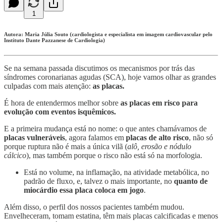
1
Autora: Maria Júlia Souto (cardiologista e especialista em imagem cardiovascular pelo
Instituto Dante Pazzanese de Cardiologia)
Se na semana passada discutimos os mecanismos por trás das
síndromes coronarianas agudas (SCA), hoje vamos olhar as grandes
culpadas com mais atenção:
as placas.
É hora de entendermos melhor sobre
as placas em risco para
evolução com eventos isquêmicos.
E a primeira mudança está no nome: o que antes chamávamos de
placas vulneráveis
, agora falamos em
placas de alto risco
, não só
porque ruptura não é mais a única vilã (
alô, erosão e nódulo
cálcico
), mas também porque o risco não está só na morfologia.
Está no volume, na inflamação, na atividade metabólica, no
padrão de fluxo, e, talvez o mais importante, no
quanto de
miocárdio essa placa coloca em jogo
.
Além disso, o perfil dos nossos pacientes também mudou.
Envelheceram, tomam estatina, têm mais placas calcificadas e menos