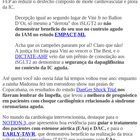
FEP ao reduzir o desfecho composto de morte cardiovascular e piora
da IC.
Decepção igual ao segundo lugar de Vini Jr no Ballon
D’Or, só mesmo a “derrota” dos iSLGT2 ao
não
demonstrar benefício do seu uso no contexto agudo
do IAM no estudo
EMPACT-MI.
Acha que os campeões pararam por aí? Claro que não!
A justiça foi feita para Vini ao vencer o The Best, e o
DICTATE-AHF
veio dar um prêmio de consolação aos
iSGLT2 ao demonstrar a
segurança da dapagliflozina
no contexto da IC aguda.
Até quem você não ouvia falar há tempos voltou esse ano: enquanto
a rainha Madonna fez um estrondoso show nas praias de
Copacabana, os resultados do estudo
DanGer Shock Trial
nos
fizeram lembrar do Impella
, que levou a
melhora de prognóstico
em pacientes com choque cardiogênico relacionado à síndrome
coronariana aguda.
No mundo da cardiologia intervencionista, destaque para o
NOTION 3,
que apresentou boa evidência para
guiar o tratamento
dos pacientes com estenose aórtica (EAo) e DAC,
e para o
EARLY-TAVR
, que demonstrou benefício na realização da troca
valvar aórtica percutânea (TAVI) nos pacientes com
EAo