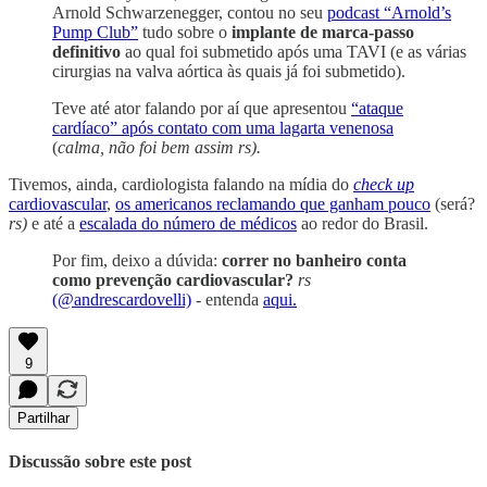
Arnold Schwarzenegger, contou no seu
podcast “Arnold’s
Pump Club”
tudo sobre o
implante de marca-passo
definitivo
ao qual foi submetido após uma TAVI (e as várias
cirurgias na valva aórtica às quais já foi submetido).
Teve até ator falando por aí que apresentou
“ataque
cardíaco” após contato com uma lagarta venenosa
(
calma, não foi bem assim rs).
Tivemos, ainda, cardiologista falando na mídia do
check up
cardiovascular
,
os americanos reclamando que ganham pouco
(será?
rs)
e até a
escalada do número de médicos
ao redor do Brasil.
Por fim, deixo a dúvida:
correr no banheiro conta
como prevenção cardiovascular?
rs
(@andrescardovelli)
- entenda
aqui.
9
Partilhar
Discussão sobre este post