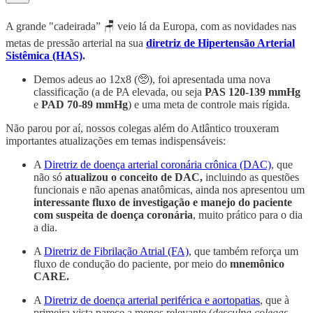
A grande "cadeirada” 🪑 veio lá da Europa, com as novidades nas
metas de pressão arterial na sua
diretriz de Hipertensão Arterial
Sistêmica (HAS)
.
Demos adeus ao 12x8 (🥺), foi apresentada uma nova
classificação (a de PA elevada, ou seja
PAS 120-139 mmHg
e
PAD 70-89 mmHg
) e uma meta de controle mais rígida.
Não parou por aí, nossos colegas além do Atlântico trouxeram
importantes atualizações em temas indispensáveis:
A
Diretriz de doença arterial coronária crônica (DAC)
, que
não só
atualizou o conceito de DAC,
incluindo as questões
funcionais e não apenas anatômicas, ainda nos apresentou um
interessante fluxo de investigação e manejo do paciente
com suspeita de doença coronária
, muito prático para o dia
a dia.
A
Diretriz de Fibrilação Atrial (FA)
, que também reforça um
fluxo de condução do paciente, por meio do
mnemônico
CARE.
A
Diretriz de doença arterial periférica e aortopatias
, que à
primeira vista parece a menos relevante (
desculpa colegas