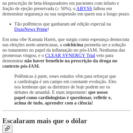
na prescrição de beta-bloqueadores em pacientes com infarto e
fração de ejeção preservada (≥ 50%), o
ABYSS
falhou em
demonstrar segurança na sua suspensão em quem usa a longo prazo.
Tão polêmicos que ganharam até edição especial na
DozeNews Prime
!
Em uma
vibe
Kamala Harris, que surgiu como esperança democrata
nas eleições norte-americanas, a
colchicina
prometia ser a solução
no tratamento no papel da inflamação no pós-IAM. Nenhuma das
promessas vingou, e o
CLEAR SYNERGY Trial
veio para
demonstrar
não haver benefício na prescrição da droga no
contexto pós-IAM.
Polêmicas à parte, esses estudos vêm para reforçar que
a cardiologia é um campo em constante evolução. Eles
nos lembram que as diretrizes de hoje podem ser os
debates de amanhã. E mais importante:
que nosso
papel como cardiologistas é questionar, refletir e,
acima de tudo, aprender com a ciência!
Escalaram mais que o dólar