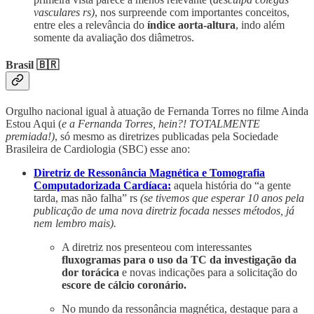
vasculares rs)
, nos surpreende com importantes conceitos,
entre eles a relevância do
índice aorta-altura
, indo além
somente da avaliação dos diâmetros.
Brasil 🇧🇷
Orgulho nacional igual à atuação de Fernanda Torres no filme Ainda
Estou Aqui (
e a Fernanda Torres, hein?! TOTALMENTE
premiada!)
, só mesmo as diretrizes publicadas pela Sociedade
Brasileira de Cardiologia (SBC) esse ano:
Diretriz de Ressonância Magnética e Tomografia
Computadorizada Cardíaca:
aquela história do “a gente
tarda, mas não falha” rs
(se tivemos que esperar 10 anos pela
publicação de uma nova diretriz focada nesses métodos, já
nem lembro mais).
A diretriz nos presenteou com interessantes
fluxogramas para o uso da TC da investigação da
dor torácica
e novas indicações para a solicitação do
escore de cálcio coronário.
No mundo da ressonância magnética, destaque para a