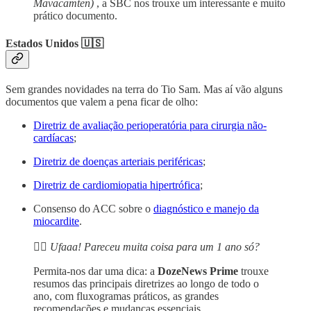
Mavacamten)
, a SBC nos trouxe um interessante e muito
prático documento.
Estados Unidos 🇺🇸
Sem grandes novidades na terra do Tio Sam. Mas aí vão alguns
documentos que valem a pena ficar de olho:
Diretriz de avaliação perioperatória para cirurgia não-
cardíacas
;
Diretriz de doenças arteriais periféricas
;
Diretriz de cardiomiopatia hipertrófica
;
Consenso do ACC sobre o
diagnóstico e manejo da
miocardite
.
😮‍💨
Ufaaa! Pareceu muita coisa para um 1 ano só?
Permita-nos dar uma dica: a
DozeNews Prime
trouxe
resumos das principais diretrizes ao longo de todo o
ano, com fluxogramas práticos, as grandes
recomendações e mudanças essenciais.