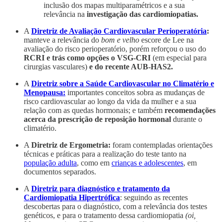
inclusão dos mapas multiparamétricos e a sua
relevância na
investigação das cardiomiopatias.
A
Diretriz de Avaliação Cardiovascular Perioperatória
:
manteve a relevância do
bom e velho
escore de Lee na
avaliação do risco perioperatório, porém reforçou o uso do
RCRI e trás como opções o VSG-CRI
(em especial para
cirurgias vasculares)
e do recente AUB-HAS2.
A
Diretriz sobre a Saúde Cardiovascular no Climatério e
Menopausa:
importantes conceitos sobra as mudanças de
risco cardiovascular ao longo da vida da mulher e a sua
relação com as quedas hormonais; e também
recomendações
acerca da prescrição de reposição hormonal
durante o
climatério.
A
Diretriz de Ergometria:
foram contempladas orientações
técnicas e práticas para a realização do teste tanto na
população adulta
, como em
crianças e adolescentes
, em
documentos separados.
A
Diretriz para diagnóstico e tratamento da
Cardiomiopatia Hipertrófica
: seguindo as recentes
descobertas para o diagnóstico, com a relevância dos testes
genéticos, e para o tratamento dessa cardiomiopatia
(oi,