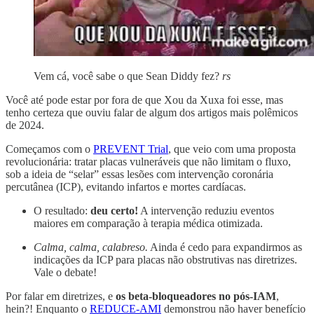
Vem cá, você sabe o que Sean Diddy fez?
rs
Você até pode estar por fora de que Xou da Xuxa foi esse, mas
tenho certeza que ouviu falar de algum dos artigos mais polêmicos
de 2024.
Começamos com o
PREVENT Trial
, que veio com uma proposta
revolucionária: tratar placas vulneráveis que não limitam o fluxo,
sob a ideia de “selar” essas lesões com intervenção coronária
percutânea (ICP), evitando infartos e mortes cardíacas.
O resultado:
deu certo!
A intervenção reduziu eventos
maiores em comparação à terapia médica otimizada.
Calma, calma, calabreso.
Ainda é cedo para expandirmos as
indicações da ICP para placas não obstrutivas nas diretrizes.
Vale o debate!
Por falar em diretrizes, e
os beta-bloqueadores no pós-IAM
,
hein?! Enquanto o
REDUCE-AMI
demonstrou não haver benefício