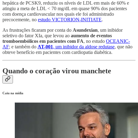
hepática de PCSK9, reduziu os níveis de LDL em mais de 60% e
atingiu a meta de LDL < 70 mg/dL em quase 90% dos pacientes
com doença cardiovascular nos quais ele foi administrado
precocemente, no
estudo VICTORION-INITIATE
.
As frustrações ficaram por conta do
Asundexian
, um inibidor
seletivo do fator XIa, que levou ao
aumento de eventos
tromboembólicos em pacientes com FA
, no estudo
OCEANIC-
AF
; e também do
AT-001
, um inibidor da aldose redutase
, que não
obteve benefício em pacientes com cardiopatia diabética.
Quando o coração virou manchete
Caiu na mídia