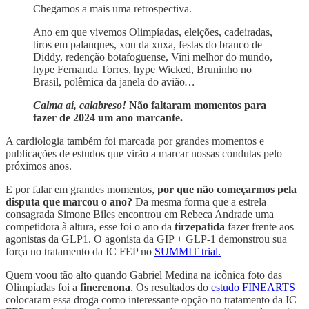
Chegamos a mais uma retrospectiva.
Ano em que vivemos Olimpíadas, eleições, cadeiradas,
tiros em palanques, xou da xuxa, festas do branco de
Diddy, redenção botafoguense, Vini melhor do mundo,
hype Fernanda Torres, hype Wicked, Bruninho no
Brasil, polêmica da janela do avião
…
Calma aí, calabreso!
Não faltaram momentos para
fazer de 2024 um ano marcante.
A cardiologia também foi marcada por grandes momentos e
publicações de estudos que virão a marcar nossas condutas pelo
próximos anos.
E por falar em grandes momentos,
por que não começarmos pela
disputa que marcou o ano?
Da mesma forma que a estrela
consagrada Simone Biles encontrou em Rebeca Andrade uma
competidora à altura, esse foi o ano da
tirzepatida
fazer frente aos
agonistas da GLP1. O agonista da GIP + GLP-1 demonstrou sua
força no tratamento da IC FEP no
SUMMIT trial.
Quem voou tão alto quando Gabriel Medina na icônica foto das
Olimpíadas foi a
finerenona
. Os resultados do
estudo FINEARTS
colocaram essa droga como interessante opção no tratamento da IC