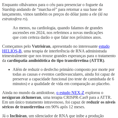
Enquanto olhávamos para o céu para presenciar o foguete da
Starship andando de “marcha-ré” para retornar a sua base de
lançamento, vimos também os preços do dólar junto a ele (
lá na
estratosfera rs
).
Ao menos, na cardiologia, quando falamos de grandes
ascensões em 2024, nos referimos a novas medicações
que com certeza darão o que falar nos próximos anos.
Começamos pelo
Vutrisiran
, apresentado no interessante
estudo
HELIOS-B
, uma terapia de interferência de RNA administrada
trimestralmente que nos trouxe grandes esperanças para o tratamento
da
cardiopatia amiloidótica do tipo transtirretina (ATTR)
.
Além de reduzir o desfecho primário composto por morte por
todas as causas e eventos cardiovasculares, ainda foi capaz de
preservar a capacidade funcional (no teste de caminhada de 6
minutos) e a qualidade de vida em comparação ao placebo.
Ainda no mundo da amiloidose,
o estudo NEX-Z
explorou o
nexiguran ziclumeran
, uma terapia CRISPR-Cas9 para a ATTR.
Em um único tratamento intravenoso, foi capaz de
reduzir os níveis
séricos de transtirretina
em 90% após 12 meses.
Já o
Inclisiran
, um silenciador de RNA que inibe a produção