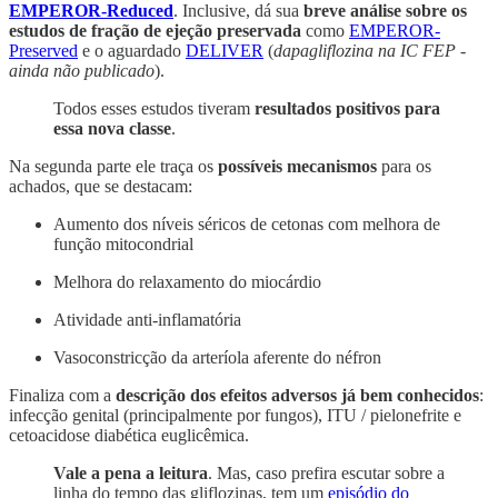
EMPEROR-Reduced
. Inclusive, dá sua
breve análise sobre os
estudos de fração de ejeção preservada
como
EMPEROR-
Preserved
e o aguardado
DELIVER
(
dapagliflozina na IC FEP -
ainda não publicado
).
Todos esses estudos tiveram
resultados positivos para
essa nova classe
.
Na segunda parte ele traça os
possíveis mecanismos
para os
achados, que se destacam:
Aumento dos níveis séricos de cetonas com melhora de
função mitocondrial
Melhora do relaxamento do miocárdio
Atividade anti-inflamatória
Vasoconstricção da arteríola aferente do néfron
Finaliza com a
descrição dos efeitos adversos já bem conhecidos
:
infecção genital (principalmente por fungos), ITU / pielonefrite e
cetoacidose diabética euglicêmica.
Vale a pena a leitura
. Mas, caso prefira escutar sobre a
linha do tempo das gliflozinas, tem um
episódio do