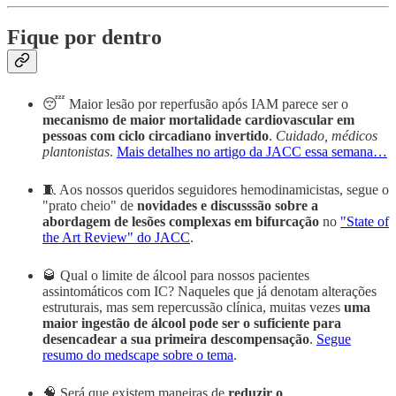
Fique por dentro
😴 Maior lesão por reperfusão após IAM parece ser o
mecanismo de maior mortalidade cardiovascular em
pessoas com ciclo circadiano invertido
.
Cuidado, médicos
plantonistas
.
Mais detalhes no artigo da JACC essa semana…
🧵 Aos nossos queridos seguidores hemodinamicistas, segue o
"prato cheio" de
novidades e discusssão sobre a
abordagem de lesões complexas em bifurcação
no
"State of
the Art Review" do JACC
.
🥃 Qual o limite de álcool para nossos pacientes
assintomáticos com IC? Naqueles que já denotam alterações
estruturais, mas sem repercussão clínica, muitas vezes
uma
maior ingestão de álcool pode ser o suficiente para
desencadear a sua primeira descompensação
.
Segue
resumo do medscape sobre o tema
.
🧠 Será que existem maneiras de
reduzir o