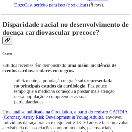
DozeCast perfeito para isso (é só clicar)
(🎙
rsrs
).
Disparidade racial no desenvolvimento de
doença cardiovascular precoce?
Coorte
Estudos recentes têm demonstrado
uma maior incidência de
eventos cardiovasculares em negros.
Infelizmente, a população negra é
sub-representada
no principais estudos da cardiologia.
Faz pouco
tempo que a medicina começou a prestar mais atenção
nessa população e compreender as suas
particularidades.
Uma
análise publicada na Circulation, a partir do registro CARDIA
(Coronary Artery Risk Development in Young Adults)
, envolveu
indivíduos da raça branca e negra entre 18–30 anos e buscou avaliar
a existência de associações comportamentais, psicossociais,