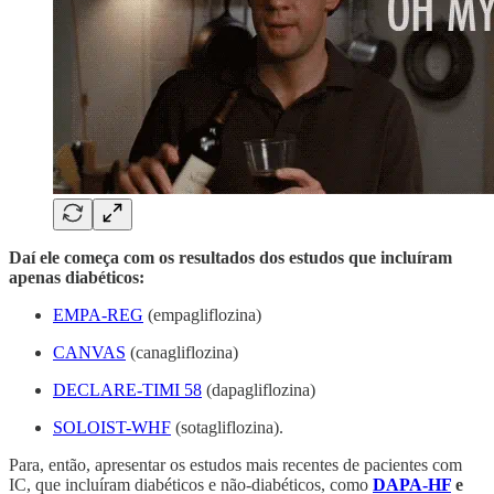
Daí ele começa com os resultados dos estudos que incluíram
apenas diabéticos:
EMPA-REG
(empagliflozina)
CANVAS
(canagliflozina)
DECLARE-TIMI 58
(dapagliflozina)
SOLOIST-WHF
(sotagliflozina).
Para, então, apresentar os estudos mais recentes de pacientes com
IC, que incluíram diabéticos e não-diabéticos, como
DAPA-HF
e