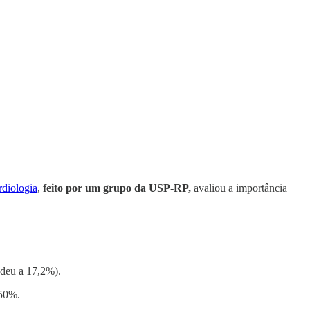
rdiologia
,
feito por um grupo da USP-RP,
avaliou a importância
ndeu a 17,2%).
 50%.