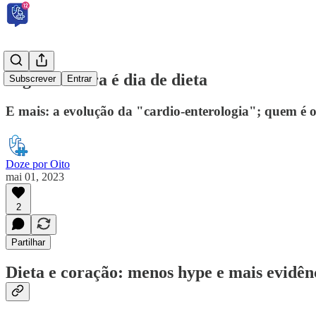
Segunda-feira é dia de dieta
Subscrever
Entrar
E mais: a evolução da "cardio-enterologia"; quem é 
Doze por Oito
mai 01, 2023
2
Partilhar
Dieta e coração: menos hype e mais evidên