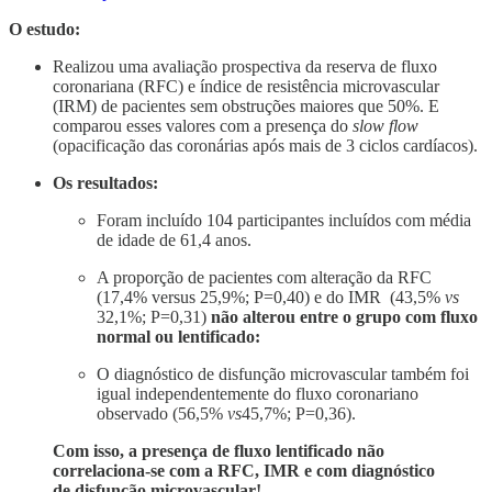
O estudo:
Realizou uma avaliação prospectiva da reserva de fluxo
coronariana (RFC) e índice de resistência microvascular
(IRM) de pacientes sem obstruções maiores que 50%. E
comparou esses valores com a presença do
slow flow
(opacificação das coronárias após mais de 3 ciclos cardíacos).
Os resultados:
Foram incluído 104 participantes incluídos com média
de idade de 61,4 anos.
A proporção de pacientes com alteração da RFC
(17,4% versus 25,9%; P=0,40) e do IMR (43,5%
vs
32,1%; P=0,31)
não alterou entre o grupo com fluxo
normal ou lentificado:
O diagnóstico de disfunção microvascular também foi
igual independentemente do fluxo coronariano
observado (56,5%
vs
45,7%; P=0,36).
Com isso, a presença de fluxo lentificado não
correlaciona-se com a RFC, IMR e com diagnóstico
de disfunção microvascular!