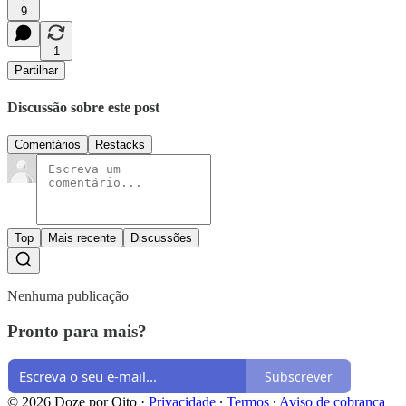
9
1
Partilhar
Discussão sobre este post
Comentários
Restacks
Top
Mais recente
Discussões
Nenhuma publicação
Pronto para mais?
Subscrever
© 2026 Doze por Oito
·
Privacidade
∙
Termos
∙
Aviso de cobrança