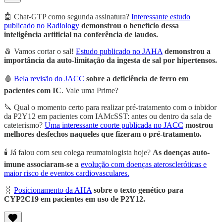
🤖 Chat-GTP como segunda assinatura?
Interessante estudo
publicado no Radiology
demonstrou o benefício dessa
inteligência artificial na conferência de laudos.
🧂 Vamos cortar o sal!
Estudo publicado no JAHA
demonstrou a
importância da auto-limitação da ingesta de sal por hipertensos.
🩸
Bela revisão do JACC
sobre a deficiência de ferro em
pacientes com IC
. Vale uma Prime?
🔪 Qual o momento certo para realizar pré-tratamento com o inbidor
da P2Y12 em pacientes com IAMcSST: antes ou dentro da sala de
cateterismo?
Uma interessante coorte publicada no JACC
mostrou
melhores desfechos naqueles que fizeram o pré-tratamento.
🕯️ Já falou com seu colega reumatologista hoje?
As doenças auto-
imune associaram-se a
evolução com doenças ateroscleróticas e
maior risco de eventos cardiovasculares.
🧬
Posicionamento da AHA
sobre o texto genético para
CYP2C19 em pacientes em uso de P2Y12.