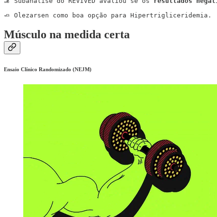
🦼 Subanálise do REVIVED avaliou se os 
resultados negat
🧈 Olezarsen como boa opção para Hipertrigliceridemia.
Músculo na medida certa
Ensaio Clínico Randomizado (NEJM)