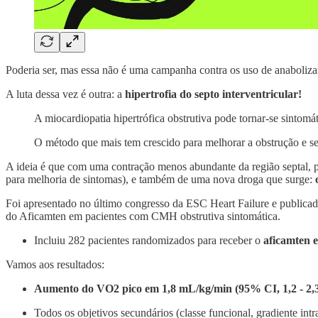
Poderia ser, mas essa não é uma campanha contra os uso de anaboliz
A luta dessa vez é outra: a
hipertrofia do septo interventricular!
A miocardiopatia hipertrófica obstrutiva pode tornar-se sintomá
O método que mais tem crescido para melhorar a obstrução e s
A ideia é que com uma contração menos abundante da região septal, 
para melhoria de sintomas), e também de uma nova droga que surge:
Foi apresentado no último congresso da ESC Heart Failure e publi
do Aficamten em pacientes com CMH obstrutiva sintomática.
Incluiu 282 pacientes randomizados para receber o
aficamten e
Vamos aos resultados:
Aumento do VO2 pico em 1,8 mL/kg/min (95% CI, 1,2 - 2,3)
Todos os objetivos secundários (classe funcional, gradiente int