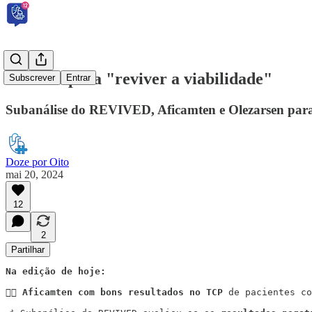
Não deu para "reviver a viabilidade"
Subscrever
Entrar
Subanálise do REVIVED, Aficamten e Olezarsen para 
Doze por Oito
mai 20, 2024
12
2
Partilhar
Na edição de hoje:
🏋🏼 
Aficamten com bons resultados no TCP
 de pacientes co