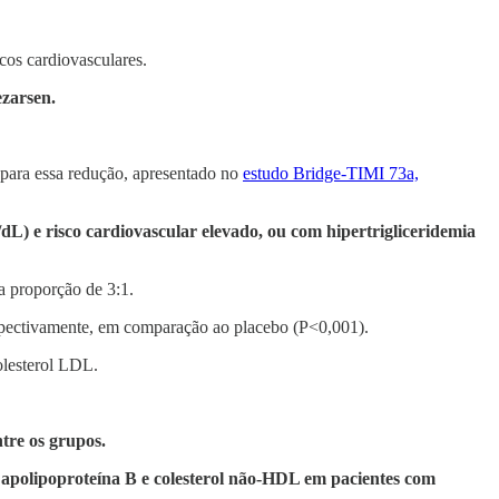
cos cardiovasculares.
ezarsen.
para essa redução, apresentado no
estudo Bridge-TIMI 73a,
L) e risco cardiovascular elevado, ou com hipertrigliceridemia
a proporção de 3:1.
spectivamente, em comparação ao placebo (P<0,001).
olesterol LDL.
ntre os grupos.
 apolipoproteína B e colesterol não-HDL em pacientes com