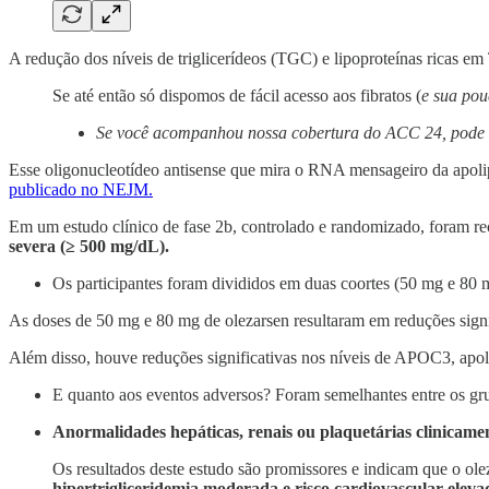
A redução dos níveis de triglicerídeos (TGC) e lipoproteínas ricas e
Se até então só dispomos de fácil acesso aos fibratos (
e sua pou
Se você acompanhou nossa cobertura do ACC 24, pode 
Esse oligonucleotídeo antisense que mira o RNA mensageiro da apol
publicado no NEJM.
Em um estudo clínico de fase 2b, controlado e randomizado, foram r
severa (≥ 500 mg/dL).
Os participantes foram divididos em duas coortes (50 mg e 80
As doses de 50 mg e 80 mg de olezarsen resultaram em reduções sign
Além disso, houve reduções significativas nos níveis de APOC3, apoli
E quanto aos eventos adversos? Foram semelhantes entre os gru
Anormalidades hepáticas, renais ou plaquetárias clinicamen
Os resultados deste estudo são promissores e indicam que o ol
hipertrigliceridemia moderada e risco cardiovascular eleva