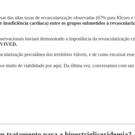
esar das altas taxas de revascularização observadas (67% para RIcoro
or insuficiência cardíaca) entre os grupos submetidos à revasculariz
servacionais haviam demonstrado a importância da revascularização com
REVIVED.
ularização percutânea dos territórios viáveis, e de como encaixar esse 
amos muito de viabilidade por aqui. Da última vez, conversamos com um
 tratamento para a hipertrigliceridemia?