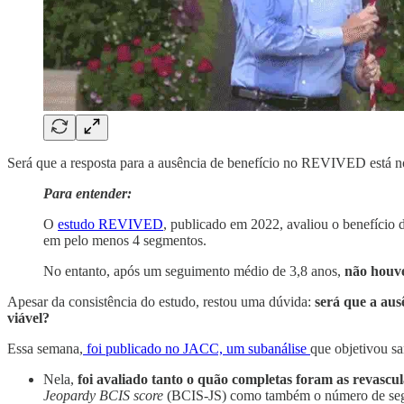
Será que a resposta para a ausência de benefício no REVIVED está n
Para entender:
O
estudo REVIVED
, publicado em 2022, avaliou o benefício 
em pelo menos 4 segmentos.
No entanto, após um seguimento médio de 3,8 anos,
não houve
Apesar da consistência do estudo, restou uma dúvida:
será que a ausê
viável?
Essa semana,
foi publicado no JACC, um subanálise
que objetivou sa
Nela,
foi avaliado tanto o quão completas foram as revascu
Jeopardy BCIS score
(BCIS-JS)
como também o número de segm