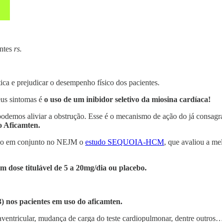
antes
rs.
tica e prejudicar o desempenho físico dos pacientes.
eus sintomas é
o uso de um inibidor seletivo da miosina cardíaca!
podemos aliviar a obstrução. Esse é o mecanismo de ação do já consag
o Aficamten.
cado em conjunto no NEJM o
estudo SEQUOIA-HCM
, que avaliou a m
m dose titulável de 5 a 20mg/dia ou placebo.
 nos pacientes em uso do aficamten.
raventricular, mudança de carga do teste cardiopulmonar, dentre outros