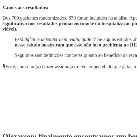
Vamos aos resultados:
Dos 700 pacientes randomizados, 670 foram incluídos na análise. Ap
significativa nos resultados primários (morte ou hospitalização p
viável).
Está difícil te defender hein, viabilidade??
Se alguns estudos ob
nesse estudo mostraram que esse não foi o problema no 
Seguimos sem definições concretas quanto ao benefício da revasc
🎙Você, como um(a)
Dozer
assíduo(a), deve ter percebido que já fal
Olezarsen: finalmente encontramos um bom