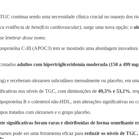
m TGC continua sendo uma necessidade clínica crucial no manejo dos ris
ca evidência de benefício cardiovascular)
, surge uma nova opção: o
ol
se lembrar desse nome.
ipoproteína C-III (APOC3) tem se mostrado uma abordagem inovadora 
ecrutados
adultos com hipertrigliceridemia moderada (150 a 499 mg/d
 mg) e receberam olezarsen subcutâneo mensalmente ou placebo, em um
ificativas nos níveis de TGC, com diminuições de
49,3% e 53,1%
, re
poproteína B e colesterol não-HDL, sem alterações significativas no c
pos tratados com olezarsen e o grupo placebo.
te significativas foram raras e distribuídas de forma semelhante e
ezarsen pode ser uma ferramenta eficaz para
reduzir os níveis de TGC,
do.