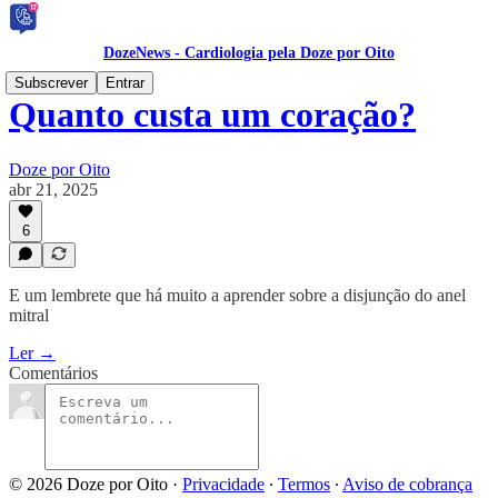
DozeNews - Cardiologia pela Doze por Oito
Subscrever
Entrar
Quanto custa um coração?
Doze por Oito
abr 21, 2025
6
E um lembrete que há muito a aprender sobre a disjunção do anel
mitral
Ler →
Comentários
© 2026 Doze por Oito
·
Privacidade
∙
Termos
∙
Aviso de cobrança