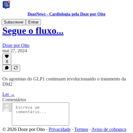
DozeNews - Cardiologia pela Doze por Oito
Subscrever
Entrar
Segue o fluxo...
Doze por Oito
mai 27, 2024
8
Os agonistas do GLP1 continuam revolucionando o tratamento da
DM2
Ler →
Comentários
© 2026 Doze por Oito
·
Privacidade
∙
Termos
∙
Aviso de cobrança