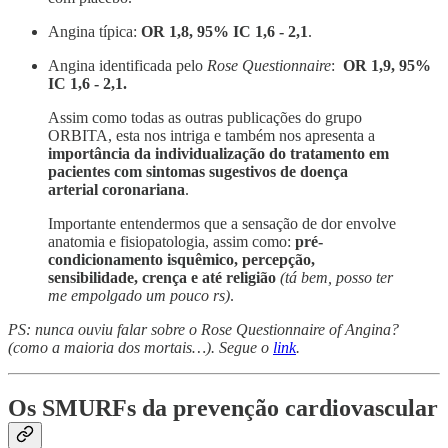
Angina típica:
OR 1,8, 95% IC 1,6 - 2,1
.
Angina identificada pelo
Rose Questionnaire
:
OR 1,9, 95%
IC 1,6 - 2,1.
Assim como todas as outras publicações do grupo
ORBITA, esta nos intriga e também nos apresenta a
importância da individualização do tratamento em
pacientes com sintomas sugestivos de doença
arterial coronariana
.
Importante entendermos que a sensação de dor envolve
anatomia e fisiopatologia, assim como:
pré-
condicionamento isquêmico, percepção,
sensibilidade, crença e até religião
(tá bem, posso ter
me empolgado um pouco rs)
.
PS: nunca ouviu falar sobre o Rose Questionnaire of Angina?
(como a maioria dos mortais…). Segue o
link
.
Os SMURFs da prevenção cardiovascular