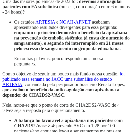
Uma das maiores polêmicas de 2023 foi:
devemos anticoagular
pacientes com FA subclínica
(ou seja, com duração entre 6 minutos
- 24 horas)
?
Os estudos
ARTESIA
e
NOAH-AFNET
acabaram
apresentando resultados divergentes para essa pergunta:
enquanto o primeiro demonstrou benefício da apixabana
na prevenção de embolia sistêmica (à custa de aumento do
sangramento), o segundo foi interrompido em 21 meses
pelo excesso de sangramento no grupo da edoxabana
.
Em outras palavras: pouco responderam a nossa
pergunta
rs.
Com o objetivo de seguir um pouco mais fundo nessa questão,
foi
publicado essa semana no JACC uma subanálise do estudo
ARTESIA
, comandada pelo pesquisador brasileiro Renato Lopes,
que
avaliou o benefício da anticoagulação com apixabana a
depender do CHA2DS2-VASC.
Nela, notou-se que o ponto de corte de CHA2DS2-VASC de 4
talvez seja a resposta para o questionamento.
A balança foi favorável à apixabana nos pacientes com
CHA2DS2-Vasc > 4
: preveniu AVC em 1,28 por 100
pacientes/ano enquanto levou a sangramentos maiores em