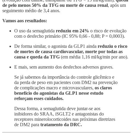
de pelo menos 50% da TFG ou morte de causa renal
, após um
seguimento médio de 3,4 anos.
Vamos aos resultados:
O uso da semaglutida
reduziu em 24%
o risco de evolução
com o desfecho primário (IC 95% 0,66 - 0,88; P = 0,0003).
De forma similar, o agonista da GLP1 ainda
reduziu o risco
de mortes de causa cardiovascular, morte por todas as
causa e queda da TFG
(em média 1,16 ml/kg/min por ano).
E mais, sem aumento dos desfechos adversos graves.
Se já sabemos da importância do controle glicêmico e
da perda de peso em pacientes com DM2 na prevenção
de complicações macro e microvasculares,
os claros
benefício do agonistas da GLP1 nesse estudo
reforçam esses cuidados.
Dessa forma, a semaglutida deve juntar-se aos
inibidores do SRAA, iSGLT2 e antagonistas do
receptores minerolocorticoides nas próximas diretrizes
de DM2 para
tratamento da DRC.