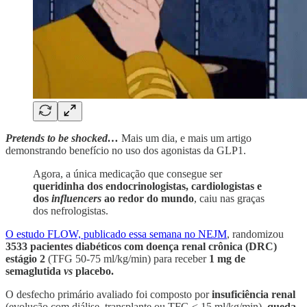
Pretends to be shocked…
Mais um dia, e mais um artigo
demonstrando benefício no uso dos agonistas da GLP1.
Agora, a única medicação que consegue ser
queridinha dos endocrinologistas, cardiologistas e
dos
influencers
ao redor do mundo
, caiu nas graças
dos nefrologistas.
O estudo FLOW, publicado essa semana no NEJM
, randomizou
3533 pacientes diabéticos com doença renal crônica (DRC)
estágio 2
(TFG 50-75 ml/kg/min) para receber
1 mg de
semaglutida
vs
placebo.
O desfecho primário avaliado foi composto por
insuficiência renal
(evolução com diálise, transplante ou TFG < 15 ml/kg/min),
queda