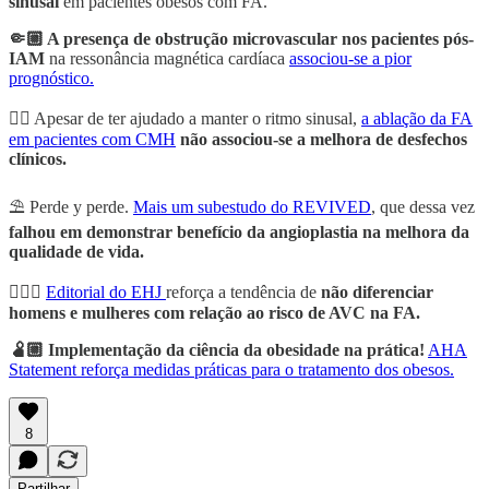
sinusal
em pacientes obesos com FA.
🤏🏼 A presença de obstrução microvascular nos pacientes pós-
IAM
na ressonância magnética cardíaca
associou-se a pior
prognóstico.
🏋🏼 Apesar de ter ajudado a manter o ritmo sinusal,
a ablação da FA
em pacientes com CMH
não associou-se a melhora de desfechos
clínicos.
⛱️ Perde y perde.
Mais um subestudo do REVIVED
, que dessa vez
falhou em demonstrar benefício da angioplastia na melhora da
qualidade de vida.
🤷🏻‍♀️
Editorial do EHJ
reforça a tendência de
não diferenciar
homens e mulheres com relação ao risco de AVC na FA.
🫄🏼 Implementação da ciência da obesidade na prática!
AHA
Statement reforça medidas práticas para o tratamento dos obesos.
8
Partilhar