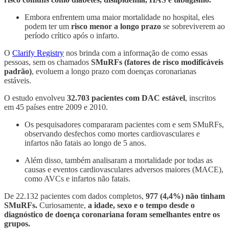
Embora enfrentem uma maior mortalidade no hospital, eles
podem ter um
risco menor a longo prazo
se sobreviverem ao
período crítico após o infarto.
O
Clarify Registry
nos brinda com a informação de como essas
pessoas, sem os chamados
SMuRFs (fatores de risco modificáveis
padrão)
, evoluem a longo prazo com doenças coronarianas
estáveis.
O estudo envolveu
32.703 pacientes com DAC estável
, inscritos
em 45 países entre 2009 e 2010.
Os pesquisadores compararam pacientes com e sem SMuRFs,
observando desfechos como mortes cardiovasculares e
infartos não fatais ao longo de 5 anos.
Além disso, também analisaram a mortalidade por todas as
causas e eventos cardiovasculares adversos maiores (MACE),
como AVCs e infartos não fatais.
De 22.132 pacientes com dados completos,
977 (4,4%) não tinham
SMuRFs.
Curiosamente,
a idade, sexo e o tempo desde o
diagnóstico de doença coronariana foram semelhantes entre os
grupos.