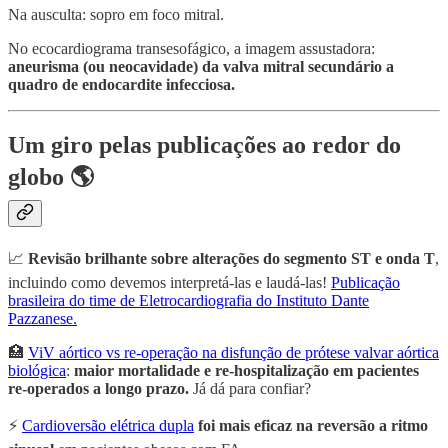
Na ausculta: sopro em foco mitral.
No ecocardiograma transesofágico, a imagem assustadora:
aneurisma (ou neocavidade) da valva mitral secundário a
quadro de endocardite infecciosa.
Um giro pelas publicações ao redor do
globo 🌎
📈
Revisão brilhante sobre alterações do segmento ST e onda T
,
incluindo como devemos interpretá-las e laudá-las!
Publicação
brasileira do time de Eletrocardiografia do Instituto Dante
Pazzanese.
🏥
ViV aórtico vs re-operação na disfunção de prótese valvar aórtica
biológica
:
maior mortalidade e re-hospitalização em pacientes
re-operados a longo prazo.
Já dá para confiar?
⚡
Cardioversão elétrica dupla
foi mais eficaz na reversão a ritmo