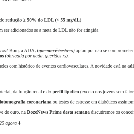
 de
redução ≥ 50% do LDL (< 55 mg/dL)
.
ser adicionados se a meta de LDL não for atingida​.
icos? Bom, a ADA, (
que não é besta rs
)
optou por não se comprometer
os
(
obrigada por nada, queridos rs).
les com histórico de eventos cardiovasculares. A novidade está na
ad
terial, da função renal e do
perfil lipídico
(exceto nos jovens sem fatore
iotomografia coronariana
ou testes de estresse em diabéticos assintom
ve de ouro, na
DozeNews Prime desta semana
discutiremos os concei
025 agora
⬇️