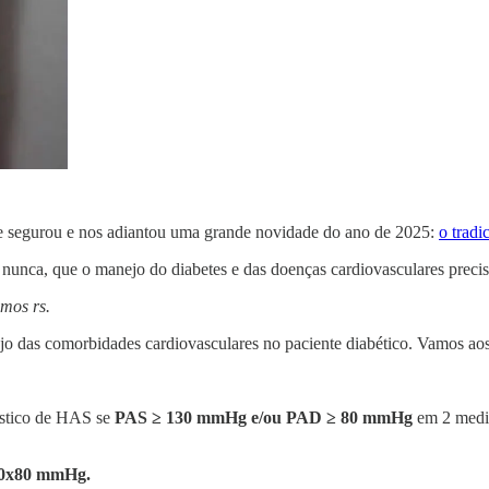
se segurou e nos adiantou uma grande novidade do ano de 2025:
o tradi
nca, que o manejo do diabetes e das doenças cardiovasculares preci
amos
rs.
ejo das comorbidades cardiovasculares no paciente diabético. Vamos aos
óstico de HAS se
PAS ≥ 130 mmHg e/ou PAD ≥ 80 mmHg
em 2 medid
30x80 mmHg.