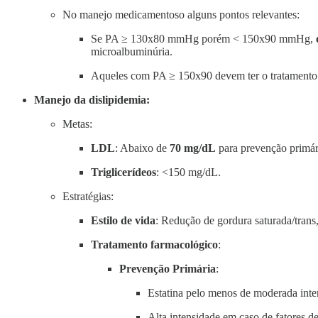
No manejo medicamentoso alguns pontos relevantes:
Se PA ≥ 130x80 mmHg porém < 150x90 mmHg,
microalbuminúria.
Aqueles com PA ≥ 150x90 devem ter o tratamento
Manejo da dislipidemia:
Metas:
LDL
: Abaixo de
70 mg/dL
para prevenção primári
Triglicerídeos
: <150 mg/dL.
Estratégias:
Estilo de vida
: Redução de gordura saturada/trans,
Tratamento farmacológico
:
Prevenção Primária
:
Estatina pelo menos de moderada inten
Alta intensidade em caso de fatores de 