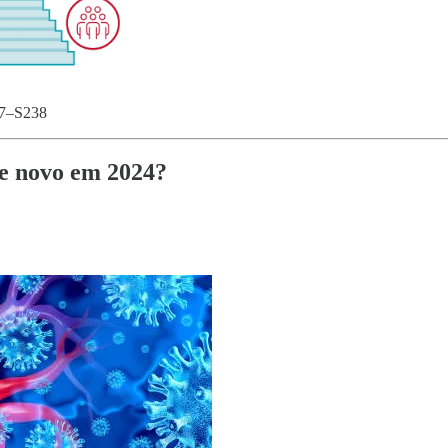
07–S238
de novo em 2024?