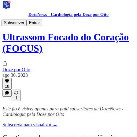
DozeNews - Cardiologia pela Doze por Oito
DozeNews PRIME 🥇
Subscrever
Entrar
Ultrassom Focado do Coração
(FOCUS)
Doze por Oito
ago 30, 2023
18
1
Este fio é visível apenas para paid subscritores de DozeNews -
Cardiologia pela Doze por Oito
Subscreva para visualizar →