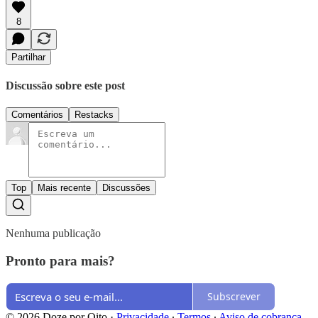
8
Partilhar
Discussão sobre este post
Comentários
Restacks
Top
Mais recente
Discussões
Nenhuma publicação
Pronto para mais?
Subscrever
© 2026 Doze por Oito
·
Privacidade
∙
Termos
∙
Aviso de cobrança