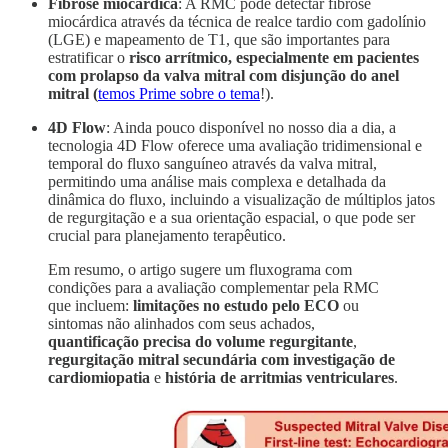
Fibrose miocárdica
: A RMC pode detectar fibrose
miocárdica através da técnica de realce tardio com gadolínio
(LGE) e mapeamento de T1, que são importantes para
estratificar o
risco arrítmico, especialmente em pacientes
com prolapso da valva mitral com disjunção do anel
mitral (
temos Prime sobre o tema
!).
4D Flow
: Ainda pouco disponível no nosso dia a dia, a
tecnologia 4D Flow oferece uma avaliação tridimensional e
temporal do fluxo sanguíneo através da valva mitral,
permitindo uma análise mais complexa e detalhada da
dinâmica do fluxo, incluindo a visualização de múltiplos jatos
de regurgitação e a sua orientação espacial, o que pode ser
crucial para planejamento terapêutico.
Em resumo, o artigo sugere um fluxograma com
condições para a avaliação complementar pela RMC
que incluem:
limitações no estudo pelo ECO
ou
sintomas não alinhados com seus achados,
quantificação precisa do volume regurgitante
,
regurgitação mitral secundária com investigação de
cardiomiopatia
e
história de arritmias ventriculares
.