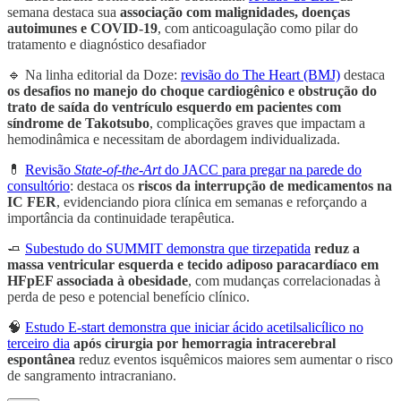
semana destaca sua
associação com malignidades, doenças
autoimunes e COVID-19
, com anticoagulação como pilar do
tratamento e diagnóstico desafiador
🔹 Na linha editorial da Doze:
revisão do The Heart (BMJ)
destaca
os desafios no manejo do choque cardiogênico e obstrução do
trato de saída do ventrículo esquerdo em pacientes com
síndrome de Takotsubo
, complicações graves que impactam a
hemodinâmica e necessitam de abordagem individualizada.
💊
Revisão
State-of-the-Art
do JACC para pregar na parede do
consultório
: destaca os
riscos da interrupção de medicamentos na
IC FER
, evidenciando piora clínica em semanas e reforçando a
importância da continuidade terapêutica.
🧈
Subestudo do SUMMIT demonstra que tirzepatida
reduz a
massa ventricular esquerda e tecido adiposo paracardíaco em
HFpEF associada à obesidade
, com mudanças correlacionadas à
perda de peso e potencial benefício clínico.
🧠
Estudo E-start demonstra que iniciar ácido acetilsalicílico no
terceiro dia
após cirurgia por hemorragia intracerebral
espontânea
reduz eventos isquêmicos maiores sem aumentar o risco
de sangramento intracraniano.