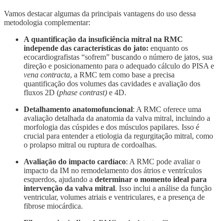
Vamos destacar algumas da principais vantagens do uso dessa
metodologia complementar:
A quantificação da insuficiência mitral na RMC
independe das características do jato:
enquanto os
ecocardiografistas “sofrem” buscando o número de jatos, sua
direção e posicionamento para o adequado cálculo do PISA e
vena contracta
, a RMC tem como base a precisa
quantificação dos volumes das cavidades e avaliação dos
fluxos 2D (
phase contrast)
e 4D.
Detalhamento anatomofuncional
: A RMC oferece uma
avaliação detalhada da anatomia da valva mitral, incluindo a
morfologia das cúspides e dos músculos papilares. Isso é
crucial para entender a etiologia da regurgitação mitral, como
o prolapso mitral ou ruptura de cordoalhas.
Avaliação do impacto cardíaco
: A RMC pode avaliar o
impacto da IM no remodelamento dos átrios e ventrículos
esquerdos, ajudando a
determinar o momento ideal para
intervenção da valva mitral
. Isso inclui a análise da função
ventricular, volumes atriais e ventriculares, e a presença de
fibrose miocárdica.